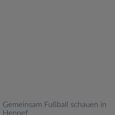
v
i
g
a
t
i
o
n
Gemeinsam Fußball schauen in
Hennef