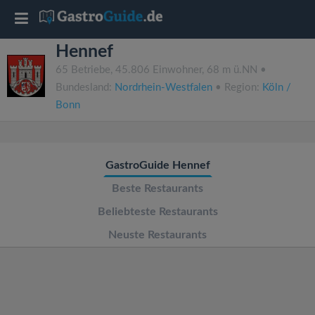
T
Hennef
o
65 Betriebe, 45.806 Einwohner, 68 m ü.NN •
Bundesland:
Nordrhein-Westfalen
• Region:
Köln /
g
Bonn
g
GastroGuide Hennef
l
Beste Restaurants
e
Beliebteste Restaurants
Neuste Restaurants
n
a