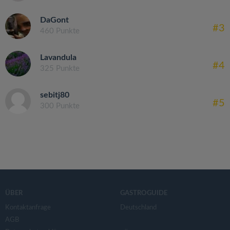
DaGont
#3
460 Punkte
Lavandula
#4
325 Punkte
sebitj80
#5
300 Punkte
ÜBER
GASTROGUIDE
Kontaktanfrage
Deutschland
AGB