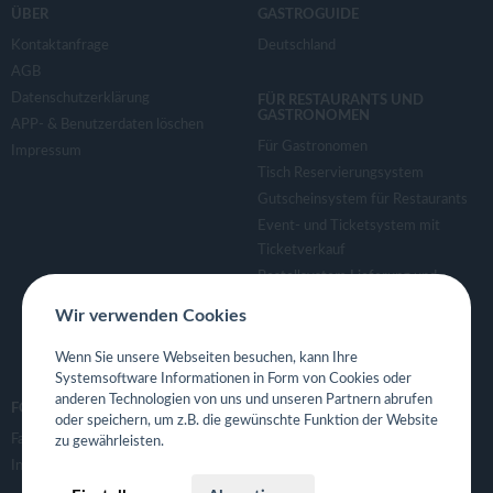
ÜBER
GASTROGUIDE
Kontaktanfrage
Deutschland
AGB
Datenschutzerklärung
FÜR RESTAURANTS UND
GASTRONOMEN
APP- & Benutzerdaten löschen
Für Gastronomen
Impressum
Tisch Reservierungsystem
Gutscheinsystem für Restaurants
Event- und Ticketsystem mit
Ticketverkauf
Bestellsystem Lieferung und
TakeAway
Wir verwenden Cookies
Webseiten für Restaurant
Eigene App für Restaurant
Wenn Sie unsere Webseiten besuchen, kann Ihre
Systemsoftware Informationen in Form von Cookies oder
anderen Technologien von uns und unseren Partnern abrufen
FOLGE UNS
oder speichern, um z.B. die gewünschte Funktion der Website
Facebook
zu gewährleisten.
Instagram