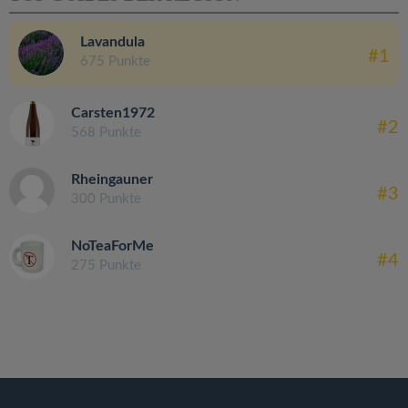
Lavandula
#1
675 Punkte
Carsten1972
#2
568 Punkte
Rheingauner
#3
300 Punkte
NoTeaForMe
#4
275 Punkte