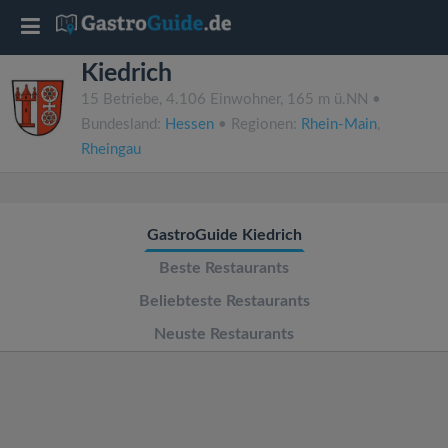
T
Kiedrich
o
15 Betriebe, 4.106 Einwohner, 165 m ü.NN •
Bundesland:
Hessen
• Regionen:
Rhein-Main
,
g
Rheingau
g
GastroGuide Kiedrich
l
Beste Restaurants
e
Beliebteste Restaurants
Neuste Restaurants
n
a