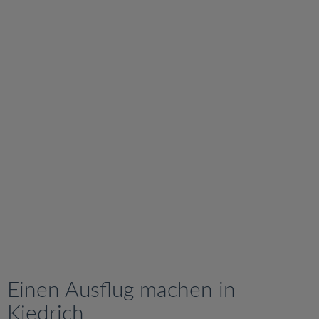
v
i
g
a
t
i
o
n
Einen Ausflug machen in
Kiedrich