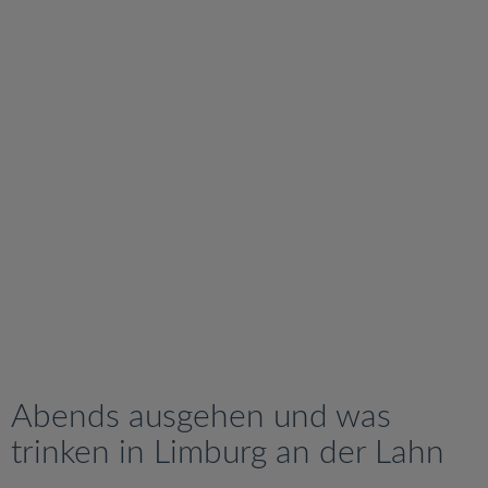
v
i
g
a
t
i
o
n
Abends ausgehen und was
trinken in Limburg an der Lahn