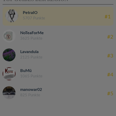
PetraIO
#1
5707 Punkte
NoTeaForMe
#2
3625 Punkte
Lavandula
#3
2125 Punkte
BuMü
#4
1065 Punkte
manowar02
#5
825 Punkte