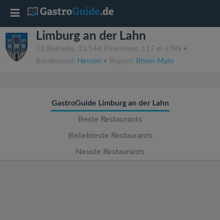
T
Limburg an der Lahn
o
73 Betriebe, 33.544 Einwohner, 117 m ü.NN •
Bundesland:
Hessen
• Region:
Rhein-Main
g
g
GastroGuide Limburg an der Lahn
l
Beste Restaurants
Beliebteste Restaurants
e
Neuste Restaurants
n
a