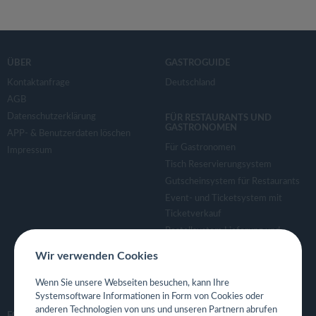
ÜBER
GASTROGUIDE
Kontaktanfrage
Deutschland
AGB
Datenschutzerklärung
FÜR RESTAURANTS UND
GASTRONOMEN
APP- & Benutzerdaten löschen
Für Gastronomen
Impressum
Tisch Reservierungsystem
Gutscheinsystem für Restaurants
Event- und Ticketsystem mit
Ticketverkauf
Bestellsystem Lieferung und
TakeAway
Wir verwenden Cookies
Webseiten für Restaurant
Eigene App für Restaurant
Wenn Sie unsere Webseiten besuchen, kann Ihre
Systemsoftware Informationen in Form von Cookies oder
anderen Technologien von uns und unseren Partnern abrufen
FOLGE UNS