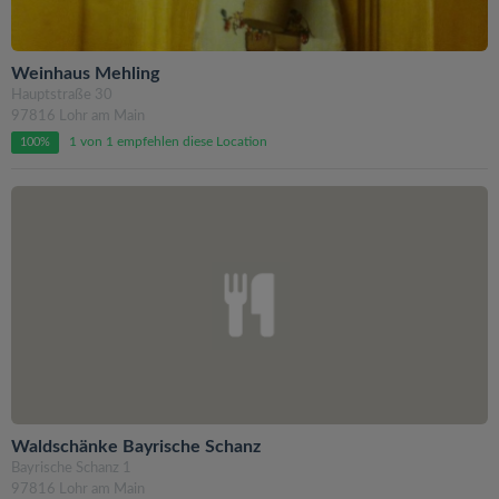
Weinhaus Mehling
Hauptstraße 30
97816 Lohr am Main
1 von 1 empfehlen diese Location
100%
Waldschänke Bayrische Schanz
Bayrische Schanz 1
97816 Lohr am Main