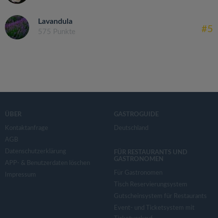
Lavandula
#5
575 Punkte
ÜBER
GASTROGUIDE
Kontaktanfrage
Deutschland
AGB
Datenschutzerklärung
FÜR RESTAURANTS UND
GASTRONOMEN
APP- & Benutzerdaten löschen
Für Gastronomen
Impressum
Tisch Reservierungsystem
Gutscheinsystem für Restaurants
Event- und Ticketsystem mit