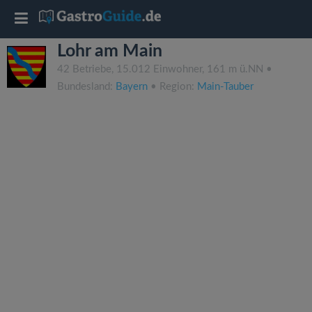
T
Lohr am Main
o
42 Betriebe, 15.012 Einwohner, 161 m ü.NN •
Bundesland:
Bayern
• Region:
Main-Tauber
g
g
l
e
n
a