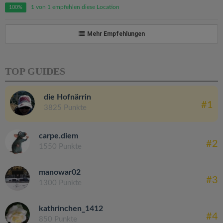
1 von 1 empfehlen diese Location
100%
Mehr Empfehlungen
TOP GUIDES
die Hofnärrin
#1
3825 Punkte
carpe.diem
#2
1550 Punkte
manowar02
#3
1300 Punkte
kathrinchen_1412
#4
850 Punkte