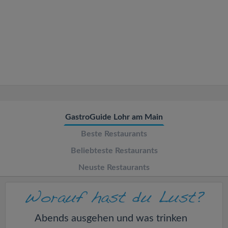
v
i
g
a
t
GastroGuide Lohr am Main
Beste Restaurants
i
Beliebteste Restaurants
o
Neuste Restaurants
n
Abends ausgehen und was trinken