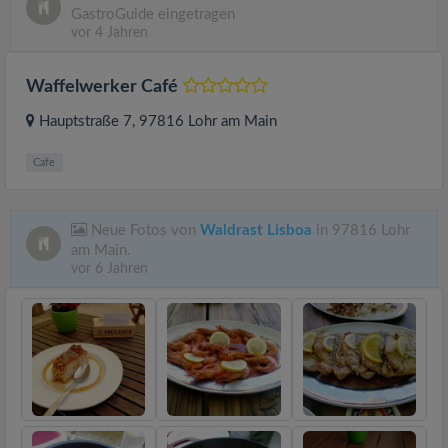
GastroGuide eingetragen
vor 4 Jahren
Waffelwerker Café
Hauptstraße 7
, 97816
Lohr am Main
Cafe
Neue Fotos von
Waldrast Lisboa
in 97816 Lohr
am Main.
vor 6 Jahren