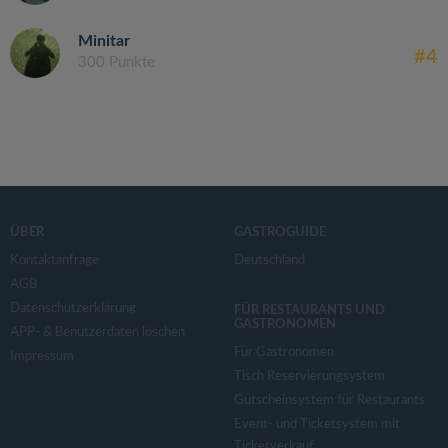
Minitar
#4
300 Punkte
ÜBER
GASTROGUIDE
Kontaktanfrage
Deutschland
AGB
Datenschutzerklärung
FÜR RESTAURANTS UND
GASTRONOMEN
APP- & Benutzerdaten löschen
Für Gastronomen
Impressum
Tisch Reservierungsystem
Gutscheinsystem für Restaurants
Event- und Ticketsystem mit
Ticketverkauf