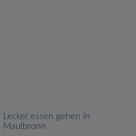
v
i
g
a
t
i
o
n
Lecker essen gehen in
Maulbronn