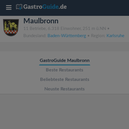
T
Maulbronn
o
11 Betriebe, 6.318 Einwohner, 251 m ü.NN •
Bundesland:
Baden-Württemberg
• Region:
Karlsruhe
g
g
GastroGuide Maulbronn
l
Beste Restaurants
Beliebteste Restaurants
e
Neuste Restaurants
n
a