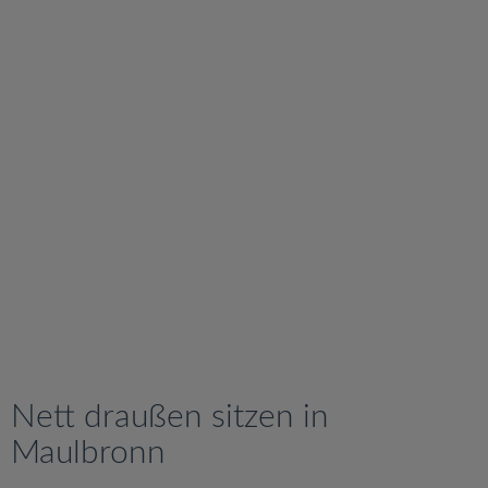
v
i
g
a
t
i
o
n
Nett draußen sitzen in
Maulbronn