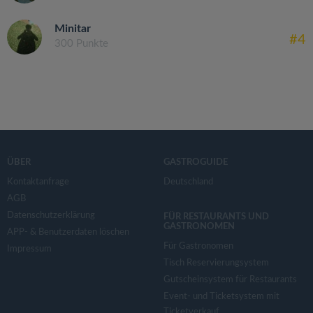
Minitar
#4
300 Punkte
ÜBER
GASTROGUIDE
Kontaktanfrage
Deutschland
AGB
Datenschutzerklärung
FÜR RESTAURANTS UND
GASTRONOMEN
APP- & Benutzerdaten löschen
Für Gastronomen
Impressum
Tisch Reservierungsystem
Gutscheinsystem für Restaurants
Event- und Ticketsystem mit
Ticketverkauf