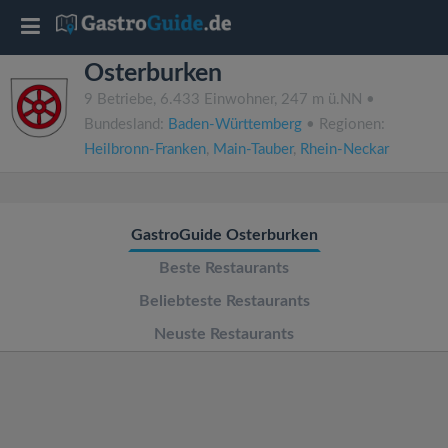
T
Osterburken
o
9 Betriebe, 6.433 Einwohner, 247 m ü.NN •
Bundesland:
Baden-Württemberg
• Regionen:
g
Heilbronn-Franken
,
Main-Tauber
,
Rhein-Neckar
g
GastroGuide Osterburken
l
Beste Restaurants
e
Beliebteste Restaurants
Neuste Restaurants
n
a