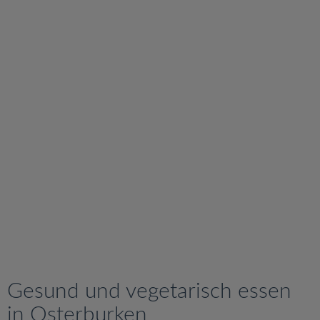
v
i
g
a
t
i
o
n
Gesund und vegetarisch essen
in Osterburken