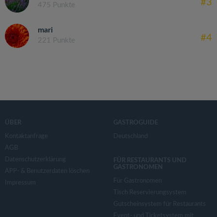
#3
475 Punkte
mari
#4
221 Punkte
ÜBER
GASTROGUIDE
Kontaktanfrage
Deutschland
AGB
Datenschutzerklärung
FÜR RESTAURANTS UND
GASTRONOMEN
APP- & Benutzerdaten löschen
Für Gastronomen
Impressum
Tisch Reservierungsystem
Gutscheinsystem für Restaurants
Event- und Ticketsystem mit