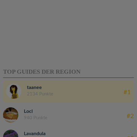
TOP GUIDES DER REGION
taanee
#1
2134 Punkte
Locl
#2
940 Punkte
Lavandula