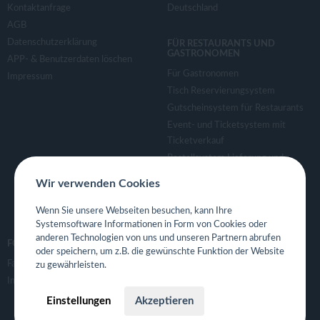
Kontaktanfrage
Deutschland
AGB
Datenschutzerklärung
FÜR RESTAURANTS UND
GASTRONOMEN
APP- & Benutzerdaten löschen
Für Gastronomen
Impressum
Tisch Reservierungsystem
Gutscheinsystem für Restaurants
Event- und Ticketsystem mit
Ticketverkauf
Bestellsystem Lieferung und
TakeAway
Wir verwenden Cookies
Webseiten für Restaurant
Eigene App für Restaurant
Wenn Sie unsere Webseiten besuchen, kann Ihre
Systemsoftware Informationen in Form von Cookies oder
anderen Technologien von uns und unseren Partnern abrufen
FOLGE UNS
oder speichern, um z.B. die gewünschte Funktion der Website
Facebook
zu gewährleisten.
Instagram
Einstellungen
Akzeptieren