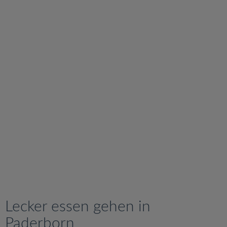
v
i
g
a
t
i
o
n
Lecker essen gehen in
Paderborn