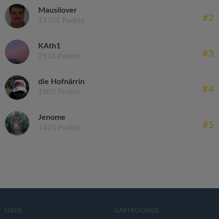
Mausilover
#2
13701 Punkte
KAth1
#3
2535 Punkte
die Hofnärrin
#4
1905 Punkte
Jenome
#5
1425 Punkte
ÜBER
GASTROGUIDE