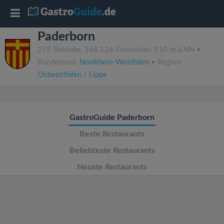
T
Paderborn
o
279 Betriebe, 148.126 Einwohner, 110 m ü.NN •
Bundesland:
Nordrhein-Westfalen
• Region:
g
Ostwestfalen / Lippe
g
GastroGuide Paderborn
l
Beste Restaurants
e
Beliebteste Restaurants
Neuste Restaurants
n
a