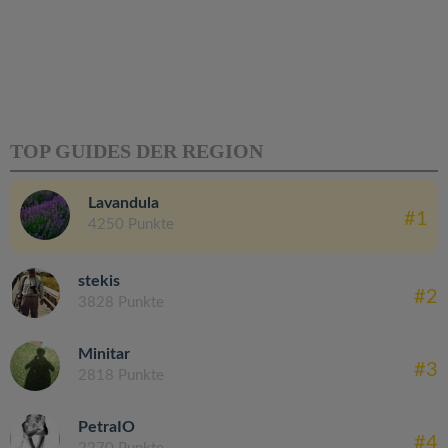
TOP GUIDES DER REGION
Lavandula
#1
4250 Punkte
stekis
#2
3828 Punkte
Minitar
#3
2818 Punkte
PetraIO
#4