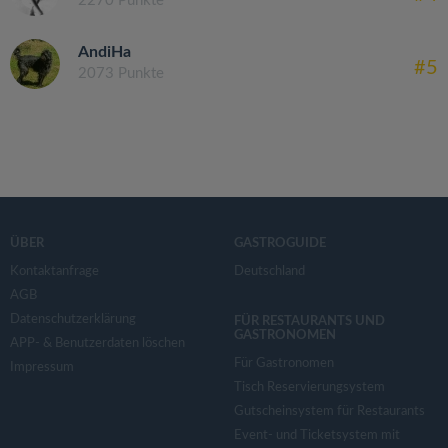
2270 Punkte
AndiHa
#5
2073 Punkte
ÜBER
GASTROGUIDE
Kontaktanfrage
Deutschland
AGB
Datenschutzerklärung
FÜR RESTAURANTS UND
GASTRONOMEN
APP- & Benutzerdaten löschen
Für Gastronomen
Impressum
Tisch Reservierungsystem
Gutscheinsystem für Restaurants
Event- und Ticketsystem mit