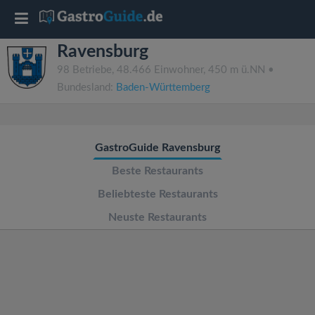
T
Ravensburg
o
98 Betriebe, 48.466 Einwohner, 450 m ü.NN •
Bundesland:
Baden-Württemberg
g
g
GastroGuide Ravensburg
l
Beste Restaurants
Beliebteste Restaurants
e
Neuste Restaurants
n
a