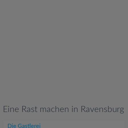
v
i
g
a
t
i
o
n
Eine Rast machen in Ravensburg
Die Gastlerei