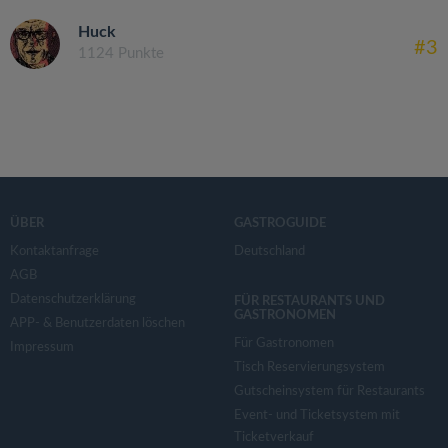
Huck
#3
1124 Punkte
ÜBER
GASTROGUIDE
Kontaktanfrage
Deutschland
AGB
Datenschutzerklärung
FÜR RESTAURANTS UND
GASTRONOMEN
APP- & Benutzerdaten löschen
Für Gastronomen
Impressum
Tisch Reservierungsystem
Gutscheinsystem für Restaurants
Event- und Ticketsystem mit
Ticketverkauf