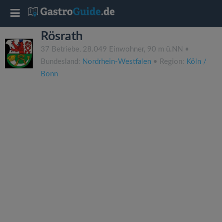
T
Rösrath
o
37 Betriebe, 28.049 Einwohner, 90 m ü.NN •
Bundesland:
Nordrhein-Westfalen
• Region:
Köln /
g
Bonn
g
l
e
n
a