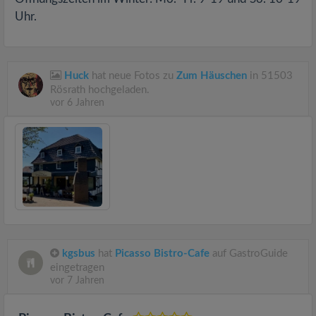
Uhr.
Huck
hat neue Fotos zu
Zum Häuschen
in 51503
Rösrath hochgeladen.
vor 6 Jahren
kgsbus
hat
Picasso Bistro-Cafe
auf GastroGuide
eingetragen
vor 7 Jahren