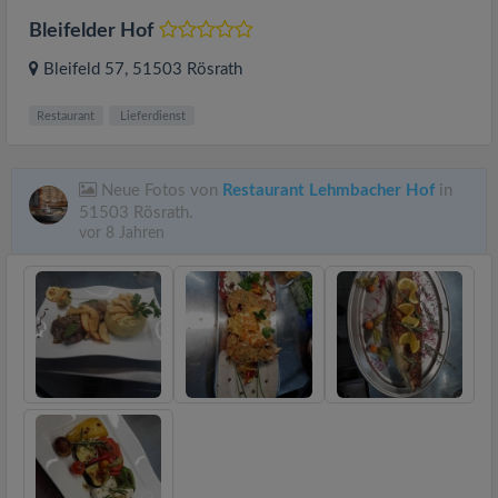
Bleifelder Hof
Bleifeld 57
, 51503
Rösrath
Restaurant
Lieferdienst
Neue Fotos von
Restaurant Lehmbacher Hof
in
51503 Rösrath.
vor 8 Jahren