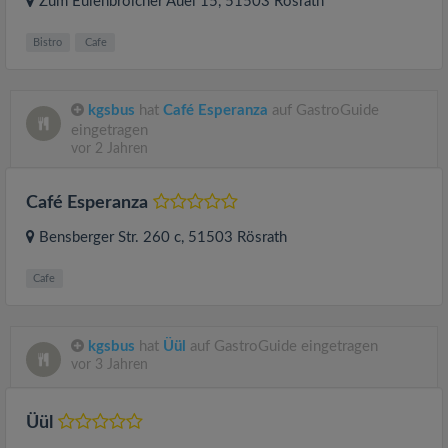
Zum Eulenbroicher Auel 15
, 51503
Rösrath
Bistro
Cafe
kgsbus
hat
Café Esperanza
auf GastroGuide
eingetragen
vor 2 Jahren
Café Esperanza
Bensberger Str. 260 c
, 51503
Rösrath
Cafe
kgsbus
hat
Üül
auf GastroGuide eingetragen
vor 3 Jahren
Üül