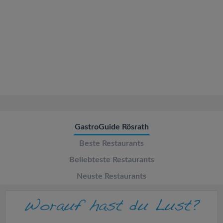
v
i
g
a
t
GastroGuide Rösrath
i
Beste Restaurants
o
Beliebteste Restaurants
Neuste Restaurants
n