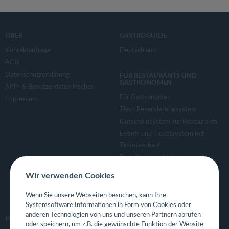
ÜBER
GASTROGUIDE
Kontaktanfrage
Deutschland
AGB
Datenschutzerklärung
FÜR RESTAURANTS UND
GASTRONOMEN
APP- & Benutzerdaten löschen
Für Gastronomen
Impressum
Tisch Reservierungsystem
Gutscheinsystem für Restaurants
Event- und Ticketsystem mit
Ticketverkauf
Bestellsystem Lieferung und
TakeAway
Wir verwenden Cookies
Webseiten für Restaurant
Eigene App für Restaurant
Wenn Sie unsere Webseiten besuchen, kann Ihre
Systemsoftware Informationen in Form von Cookies oder
anderen Technologien von uns und unseren Partnern abrufen
FOLGE UNS
oder speichern, um z.B. die gewünschte Funktion der Website