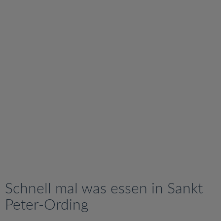
v
i
g
a
t
i
o
n
Schnell mal was essen in Sankt
Peter-Ording