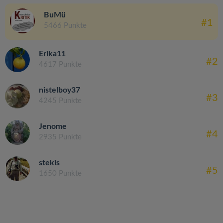
BuMü
#1
5466 Punkte
Erika11
#2
4617 Punkte
nistelboy37
#3
4245 Punkte
Jenome
#4
2935 Punkte
stekis
#5
1650 Punkte