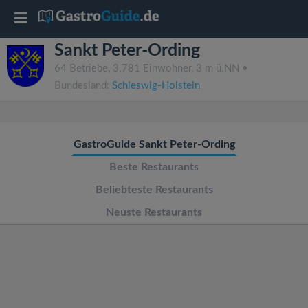
T
Sankt Peter-Ording
o
64 Betriebe, 3.781 Einwohner, 3 m ü.NN •
Bundesland:
Schleswig-Holstein
g
g
GastroGuide Sankt Peter-Ording
l
Beste Restaurants
Beliebteste Restaurants
e
Neuste Restaurants
n
a