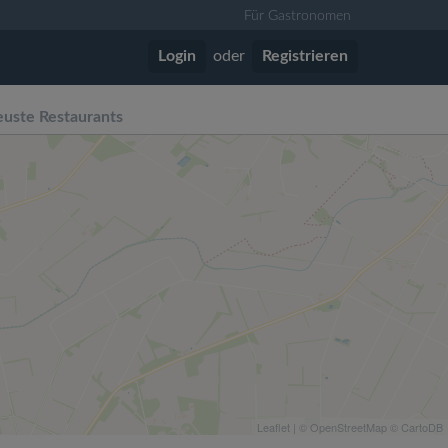
Für Gastronomen
Login
oder
Registrieren
uste Restaurants
Leaflet
| ©
OpenStreetMap
©
CartoDB