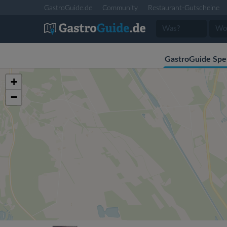
GastroGuide.de
Community
Restaurant-Gutscheine
GastroGuide Spe
+
−