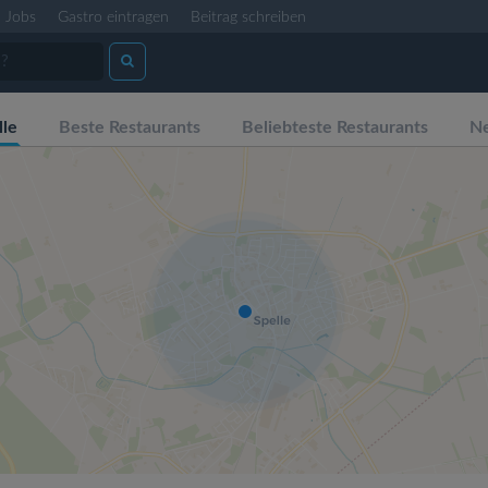
Jobs
Gastro eintragen
Beitrag schreiben
lle
Beste Restaurants
Beliebteste Restaurants
Ne