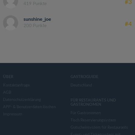
#3
419 Punkte
sunshine_joe
#4
200 Punkte
ÜBER
GASTROGUIDE
Kontaktanfrage
Deutschland
AGB
Datenschutzerklärung
FÜR RESTAURANTS UND
GASTRONOMEN
APP- & Benutzerdaten löschen
Für Gastronomen
Impressum
Tisch Reservierungsystem
Gutscheinsystem für Restaurants
Event- und Ticketsystem mit