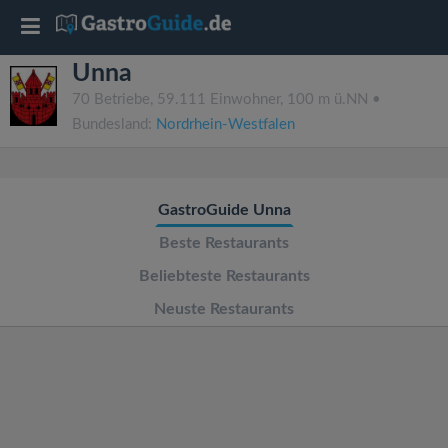
T
Unna
o
70 Betriebe, 59.111 Einwohner, 100 m ü.NN •
Bundesland:
Nordrhein-Westfalen
g
g
GastroGuide Unna
l
Beste Restaurants
Beliebteste Restaurants
e
Neuste Restaurants
n
a