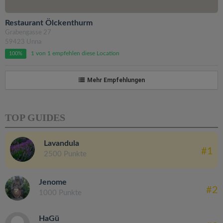
Restaurant Ölckenthurm
Grabengasse 27
59423 Unna
1 von 1 empfehlen diese Location
100%
Mehr Empfehlungen
TOP GUIDES
Lavandula
#1
2500 Punkte
Jenome
#2
1000 Punkte
HaGü