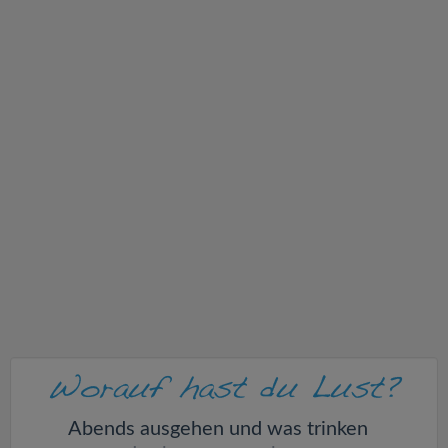
v
i
g
a
t
i
o
n
Abends ausgehen und was trinken