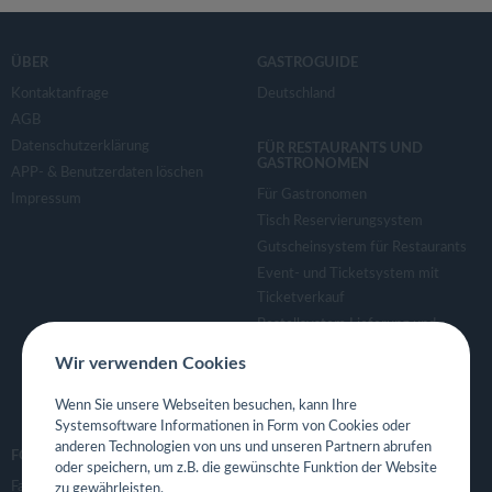
ÜBER
GASTROGUIDE
Kontaktanfrage
Deutschland
AGB
Datenschutzerklärung
FÜR RESTAURANTS UND
GASTRONOMEN
APP- & Benutzerdaten löschen
Für Gastronomen
Impressum
Tisch Reservierungsystem
Gutscheinsystem für Restaurants
Event- und Ticketsystem mit
Ticketverkauf
Bestellsystem Lieferung und
TakeAway
Wir verwenden Cookies
Webseiten für Restaurant
Eigene App für Restaurant
Wenn Sie unsere Webseiten besuchen, kann Ihre
Systemsoftware Informationen in Form von Cookies oder
anderen Technologien von uns und unseren Partnern abrufen
FOLGE UNS
oder speichern, um z.B. die gewünschte Funktion der Website
Facebook
zu gewährleisten.