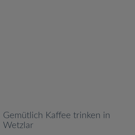
v
i
g
a
t
i
o
n
Gemütlich Kaffee trinken in
Wetzlar