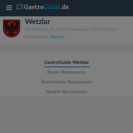
T
Wetzlar
o
88 Betriebe, 51.063 Einwohner, 148 m ü.NN •
Bundesland:
Hessen
g
g
GastroGuide Wetzlar
l
Beste Restaurants
Beliebteste Restaurants
e
Neuste Restaurants
n
a