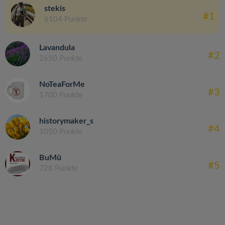
stekis
#1
6104 Punkte
Lavandula
#2
2650 Punkte
NoTeaForMe
#3
1700 Punkte
historymaker_s
#4
1050 Punkte
BuMü
#5
728 Punkte