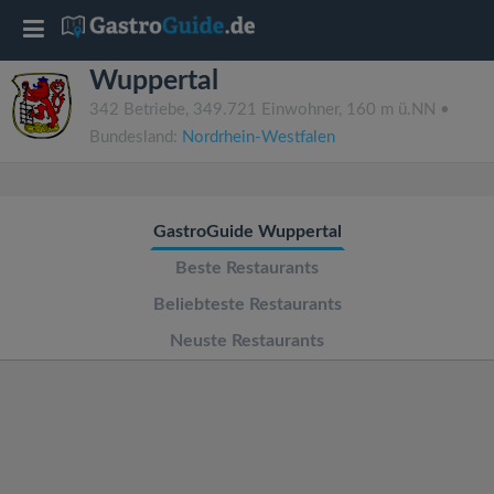
T
Wuppertal
o
342 Betriebe, 349.721 Einwohner, 160 m ü.NN •
Bundesland:
Nordrhein-Westfalen
g
g
GastroGuide Wuppertal
l
Beste Restaurants
Beliebteste Restaurants
e
Neuste Restaurants
n
a