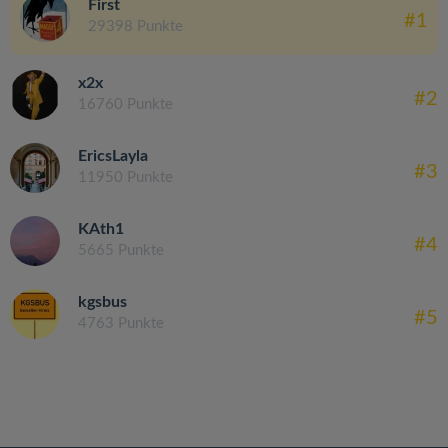
First
#1
29398 Punkte
x2x
#2
16760 Punkte
EricsLayla
#3
11950 Punkte
KAth1
#4
5665 Punkte
kgsbus
#5
4763 Punkte