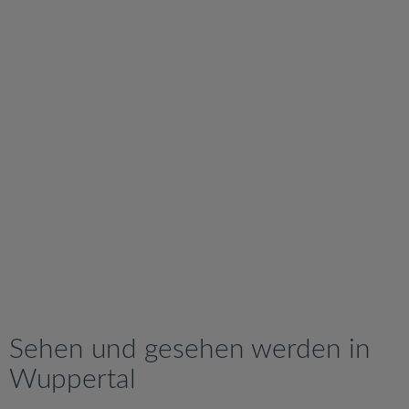
v
i
g
a
t
i
o
n
Sehen und gesehen werden in
Wuppertal