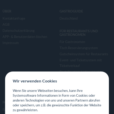
ÜBER
GASTROGUIDE
Kontaktanfrage
Deutschland
AGB
Datenschutzerklärung
FÜR RESTAURANTS UND
GASTRONOMEN
APP- & Benutzerdaten löschen
Für Gastronomen
Impressum
Tisch Reservierungsystem
Gutscheinsystem für Restaurants
Event- und Ticketsystem mit
Ticketverkauf
Bestellsystem Lieferung und
TakeAway
Wir verwenden Cookies
Webseiten für Restaurant
Eigene App für Restaurant
Wenn Sie unsere Webseiten besuchen, kann Ihre
Systemsoftware Informationen in Form von Cookies oder
anderen Technologien von uns und unseren Partnern abrufen
FOLGE UNS
oder speichern, um z.B. die gewünschte Funktion der Website
Facebook
zu gewährleisten.