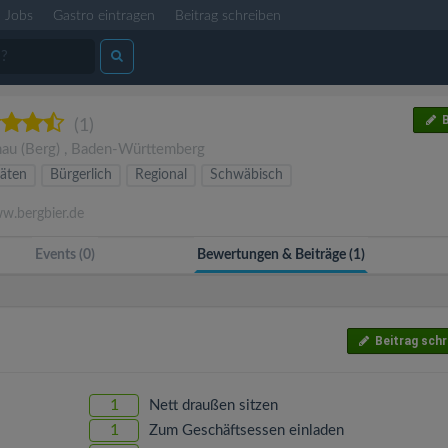
Jobs
Gastro eintragen
Beitrag schreiben
B
(1)
nau
(Berg)
,
Baden-Württemberg
täten
Bürgerlich
Regional
Schwäbisch
.bergbier.de
Events (0)
Bewertungen & Beiträge (1)
Beitrag schr
1
Nett draußen sitzen
1
Zum Geschäftsessen einladen