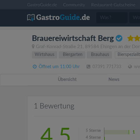
GastroGuide.de
Community
Restaurant-Gutscheine
Brauereiwirtschaft Berg
Graf-Konrad-Straße 21
,
89584
Ehingen an der Do
Wirtshaus
Biergarten
Brauhaus
Bierspeziali
Öffnet um 11:00 Uhr
07391 771733
www
Übersicht
News
1 Bewertung
4.5
5
Sterne
1
4
Sterne