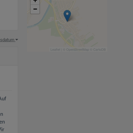
+
−
hsdatum
Leaflet
| ©
OpenStreetMap
©
CartoDB
Auf
en
ten
ir