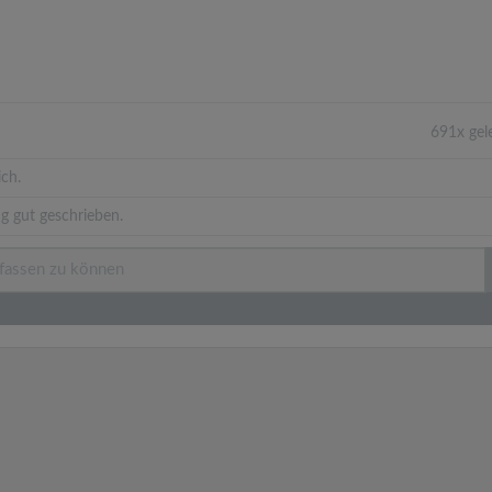
691x gel
ich.
g gut geschrieben.