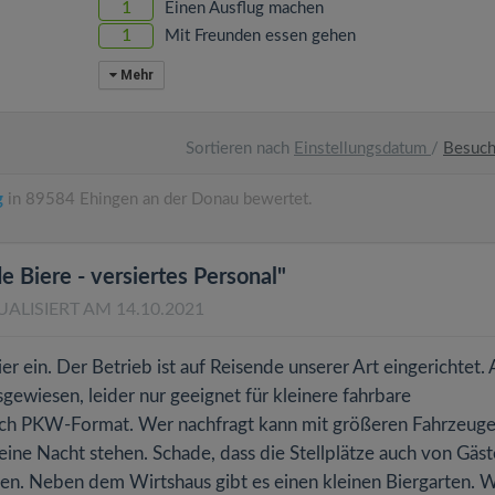
1
Einen Ausflug machen
1
Mit Freunden essen gehen
Mehr
Sortieren nach
Einstellungsdatum
/
Besuc
g
in 89584 Ehingen an der Donau bewertet.
 Biere - versiertes Personal"
UALISIERT AM 14.10.2021
ein. Der Betrieb ist auf Reisende unserer Art eingerichtet. 
sgewiesen, leider nur geeignet für kleinere fahrbare
ich PKW-Format. Wer nachfragt kann mit größeren Fahrzeug
 eine Nacht stehen. Schade, dass die Stellplätze auch von Gäs
en. Neben dem Wirtshaus gibt es einen kleinen Biergarten. W