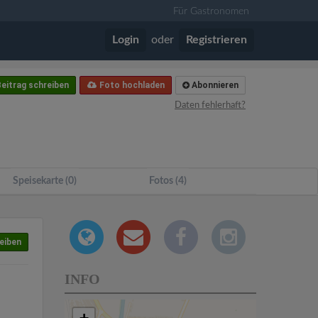
Für Gastronomen
Login
oder
Registrieren
eitrag schreiben
Foto hochladen
Abonnieren
Daten fehlerhaft?
Speisekarte (0)
Fotos (4)
eiben
INFO