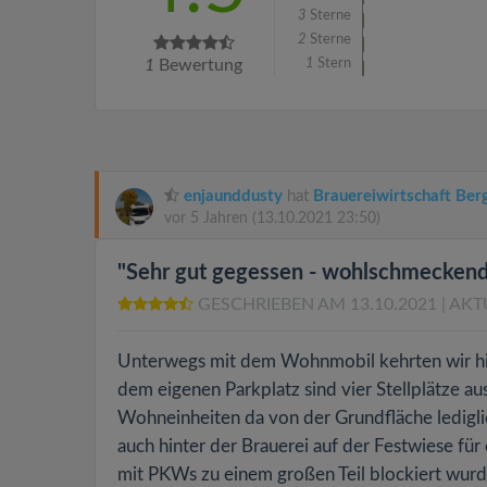
3
Sterne
2
Sterne
1
Bewertung
1
Stern
enjaunddusty
hat
Brauereiwirtschaft Ber
vor 5 Jahren
(13.10.2021 23:50)
"Sehr gut gegessen - wohlschmeckende
GESCHRIEBEN AM 13.10.2021
| AKT
Unterwegs mit dem Wohnmobil kehrten wir hier 
dem eigenen Parkplatz sind vier Stellplätze au
Wohneinheiten da von der Grundfläche ledigl
auch hinter der Brauerei auf der Festwiese für
mit PKWs zu einem großen Teil blockiert wurd