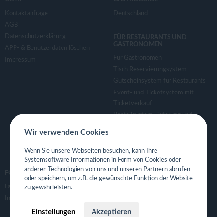
Kontaktanfrage
Deutschland
AGB
Datenschutzerklärung
FÜR RESTAURANTS UND
GASTRONOMEN
APP- & Benutzerdaten löschen
Für Gastronomen
Impressum
Tisch Reservierungsystem
Gutscheinsystem für Restaurants
Event- und Ticketsystem mit
Ticketverkauf
Bestellsystem Lieferung und
TakeAway
Wir verwenden Cookies
Webseiten für Restaurant
Eigene App für Restaurant
Wenn Sie unsere Webseiten besuchen, kann Ihre
Systemsoftware Informationen in Form von Cookies oder
anderen Technologien von uns und unseren Partnern abrufen
FOLGE UNS
oder speichern, um z.B. die gewünschte Funktion der Website
Facebook
zu gewährleisten.
Instagram
Einstellungen
Akzeptieren