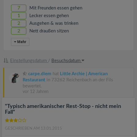
v
7
Mit Freunden essen gehen
1
Lecker essen gehen
i
2
Ausgehen & was trinken
2
Nett draußen sitzen
g
Mehr
a
Einstellungsdatum
/
Besuchsdatum
t
carpe.diem
hat
Little Archie | American
Restaurant
in 73262 Reichenbach an der Fils
i
bewertet.
vor 12 Jahren
o
"Typisch amerikanischer Rest-Stop - nicht mein
Fall"
n
GESCHRIEBEN AM 13.01.2015