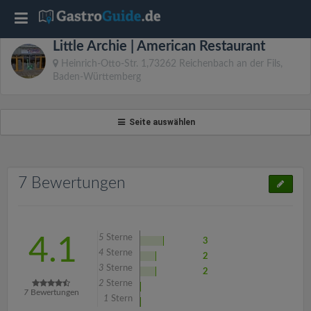
T
Little Archie | American Restaurant
o
Heinrich-Otto-Str. 1,73262 Reichenbach an der Fils,
Baden-Württemberg
g
Seite auswählen
g
l
7 Bewertungen
e
n
5
Sterne
4.1
3
4
Sterne
2
3
Sterne
2
a
2
Sterne
7
Bewertungen
1
Stern