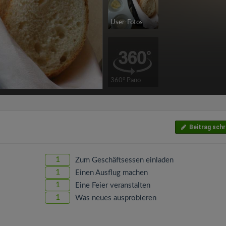
User-Fotos
360° Pano
Beitrag schr
1
Zum Geschäftsessen einladen
1
Einen Ausflug machen
1
Eine Feier veranstalten
1
Was neues ausprobieren