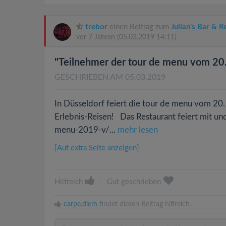
trebor
einen Beitrag zum
Julian's Bar & R
vor 7 Jahren
(05.03.2019 14:11)
"Teilnehmer der tour de menu vom 20.
GESCHRIEBEN AM 05.03.2019
In Düsseldorf feiert die tour de menu vom 20.
Erlebnis-Reisen! Das Restaurant feiert mit un
menu-2019-v/...
mehr lesen
[Auf extra Seite anzeigen]
Hilfreich
|
Gut geschrieben
carpe.diem
findet diesen Beitrag hilfreich.