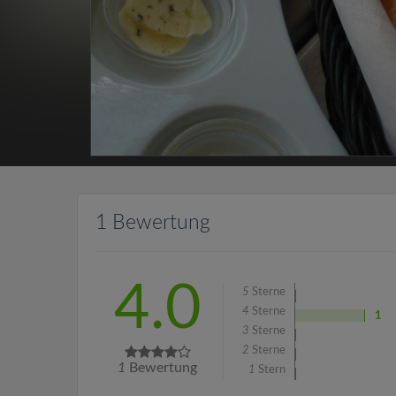
1 Bewertung
4.0
5
Sterne
4
Sterne
1
3
Sterne
2
Sterne
1
Bewertung
1
Stern