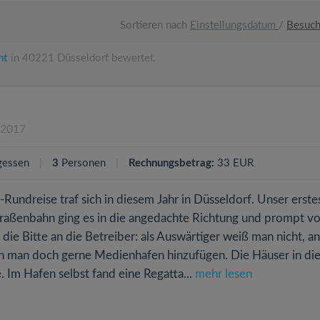
Sortieren nach
Einstellungsdatum
/
Besuc
nt
in 40221 Düsseldorf bewertet.
.2017
gessen
3
Personen
Rechnungsbetrag:
33 EUR
n-Rundreise traf sich in diesem Jahr in Düsseldorf. Unser erstes
traßenbahn ging es in die angedachte Richtung und prompt vo
ie Bitte an die Betreiber: als Auswärtiger weiß man nicht, an
nn man doch gerne Medienhafen hinzufügen. Die Häuser in di
 Im Hafen selbst fand eine Regatta...
mehr lesen