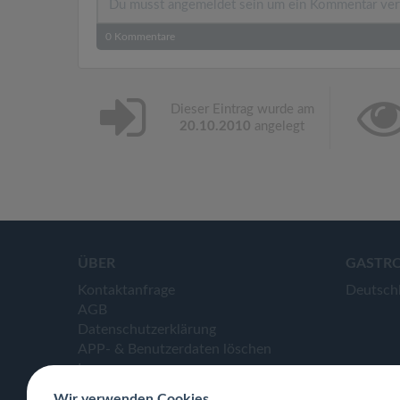
0
Kommentare
Dieser Eintrag wurde am
20.10.2010
angelegt
ÜBER
GASTR
Kontaktanfrage
Deutsch
AGB
Datenschutzerklärung
APP- & Benutzerdaten löschen
Impressum
Wir verwenden Cookies