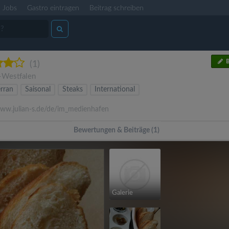
Jobs
Gastro eintragen
Beitrag schreiben
B
(1)
-Westfalen
rran
Saisonal
Steaks
International
w.julian-s.de/de/im_medienhafen
Bewertungen & Beiträge (1)
Galerie