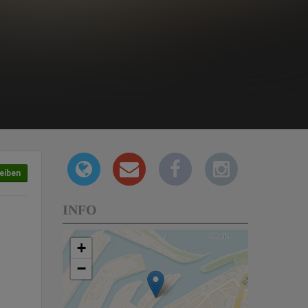
eiben
INFO
+
−