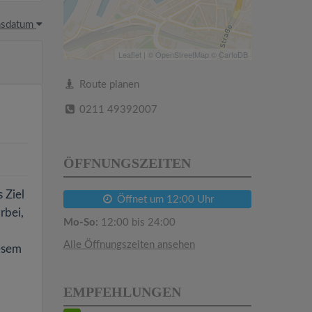
hsdatum
Leaflet
| ©
OpenStreetMap
©
CartoDB
Route planen
0211 49392007
ÖFFNUNGSZEITEN
 Ziel
Öffnet um 12:00 Uhr
rbei,
Mo-So:
12:00 bis 24:00
Alle Öffnungszeiten ansehen
esem
EMPFEHLUNGEN