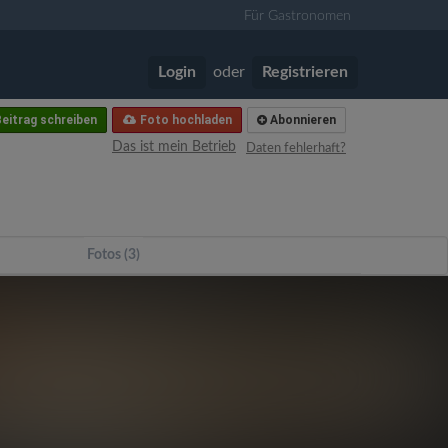
Für Gastronomen
Login
oder
Registrieren
eitrag schreiben
Foto hochladen
Abonnieren
Das ist mein Betrieb
Daten fehlerhaft?
Fotos (3)