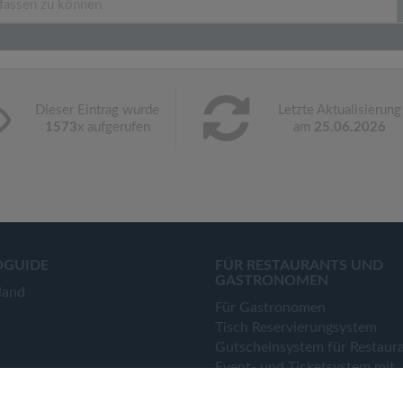
Dieser Eintrag wurde
Letzte Aktualisierung
1573
x aufgerufen
am
25.06.2026
OGUIDE
FÜR RESTAURANTS UND
GASTRONOMEN
land
Für Gastronomen
Tisch Reservierungsystem
Gutscheinsystem für Restaur
Event- und Ticketsystem mit
Ticketverkauf