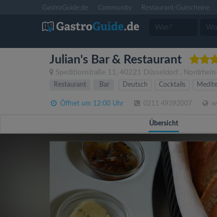
GastroGuide.de
Community
Restaurant-Gutscheine
Julian's Bar & Restaurant
Speditionstraße 11
,
40221
Düsseldorf
,
Nordrhein
Restaurant
Bar
Deutsch
Cocktails
Medite
Öffnet um 12:00 Uhr
0211 49392007
ww
Übersicht