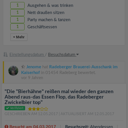
1
Ausgehen & was trinken
1
Nett draußen sitzen
1
Party machen & tanzen
1
Geschäftsessen
Mehr
Einstellungsdatum
/
Besuchsdatum
Jenome
hat
Radeberger Brauerei-Ausschank im
Kaiserhof
in 01454 Radeberg bewertet.
vor 9 Jahren
"Die "Bierhähne" reißen mal wieder den ganzen
Abend raus-das Essen Flop, das Radeberger
Zwickelbier top"
Verifiziert
GESCHRIEBEN AM 12.05.2017
| AKTUALISIERT AM 12.05.2017
Besucht am 04.03.2017
Besuchszeit:
Abendessen