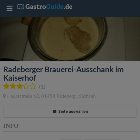
T
o
g
g
Radeberger Brauerei-Ausschank im
l
Kaiserhof
(1)
e
Hauptstraße 62
,
01454
Radeberg
,
Sachsen
n
Seite auswählen
a
INFO