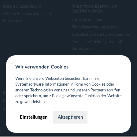
Datenschutzerklärung
FÜR RESTAURANTS UND
GASTRONOMEN
APP- & Benutzerdaten löschen
Für Gastronomen
Impressum
Tisch Reservierungsystem
Gutscheinsystem für Restaurants
Event- und Ticketsystem mit
Ticketverkauf
Bestellsystem Lieferung und
TakeAway
Wir verwenden Cookies
Webseiten für Restaurant
Eigene App für Restaurant
Wenn Sie unsere Webseiten besuchen, kann Ihre
Systemsoftware Informationen in Form von Cookies oder
anderen Technologien von uns und unseren Partnern abrufen
FOLGE UNS
oder speichern, um z.B. die gewünschte Funktion der Website
Facebook
zu gewährleisten.
Instagram
Einstellungen
Akzeptieren