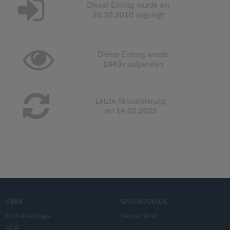
Dieser Eintrag wurde am
20.10.2010
angelegt
Dieser Eintrag wurde
1843
x aufgerufen
Letzte Aktualisierung
am
14.02.2025
ÜBER
GASTROGUIDE
Kontaktanfrage
Deutschland
AGB