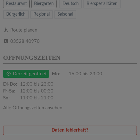
v
Restaurant
Biergarten
Deutsch
Bierspezialitäten
Bürgerlich
Regional
Saisonal
i
Route planen
g
03528 40970
a
ÖFFNUNGSZEITEN
t
Derzeit geöffnet
Mo:
16:00 bis 23:00
i
Di-Do:
12:00 bis 23:00
Fr-Sa:
12:00 bis 00:30
So:
11:00 bis 21:00
o
Alle Öffnungszeiten ansehen
n
Daten fehlerhaft?