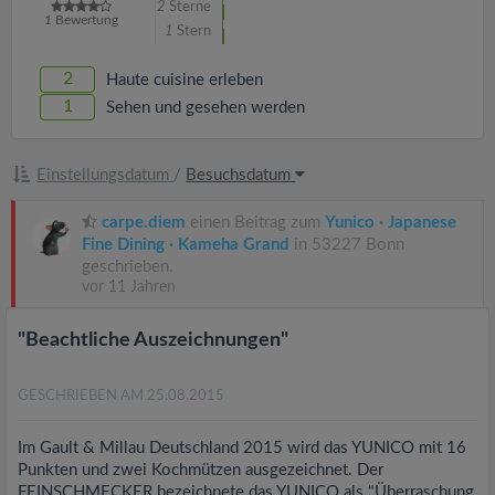
2
Sterne
1
Bewertung
1
Stern
2
Haute cuisine erleben
1
Sehen und gesehen werden
Einstellungsdatum
/
Besuchsdatum
carpe.diem
einen Beitrag zum
Yunico · Japanese
Fine Dining · Kameha Grand
in 53227 Bonn
geschrieben.
vor 11 Jahren
"Beachtliche Auszeichnungen"
GESCHRIEBEN AM 25.08.2015
Im Gault & Millau Deutschland 2015 wird das YUNICO mit 16
Punkten und zwei Kochmützen ausgezeichnet. Der
FEINSCHMECKER bezeichnete das YUNICO als "Überraschung