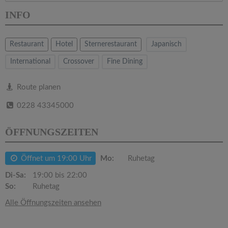
v
INFO
i
Restaurant
Hotel
Sternerestaurant
Japanisch
g
International
Crossover
Fine Dining
a
Route planen
0228 43345000
t
ÖFFNUNGSZEITEN
i
Öffnet um 19:00 Uhr
Mo:
Ruhetag
o
Di-Sa:
19:00 bis 22:00
So:
Ruhetag
n
Alle Öffnungszeiten ansehen