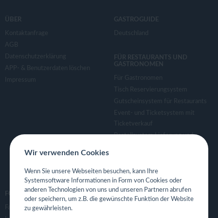
ÜBER
GASTROGUIDE
Kontaktanfrage
Deutschland
AGB
Datenschutzerklärung
FÜR RESTAURANTS UND
GASTRONOMEN
APP- & Benutzerdaten löschen
Für Gastronomen
Impressum
Tisch Reservierungsystem
Gutscheinsystem für Restaurants
Event- und Ticketsystem mit
Ticketverkauf
Bestellsystem Lieferung und
TakeAway
Wir verwenden Cookies
Webseiten für Restaurant
Eigene App für Restaurant
Wenn Sie unsere Webseiten besuchen, kann Ihre
Systemsoftware Informationen in Form von Cookies oder
anderen Technologien von uns und unseren Partnern abrufen
FOLGE UNS
oder speichern, um z.B. die gewünschte Funktion der Website
Facebook
zu gewährleisten.