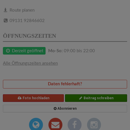
v
Route planen
i
09131 92846602
g
ÖFFNUNGSZEITEN
a
Derzeit geöffnet
Mo-So:
09:00 bis 22:00
t
Alle Öffnungszeiten ansehen
i
Daten fehlerhaft?
o
Foto hochladen
Beitrag schreiben
n
Abonnieren