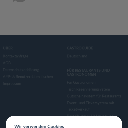
ÜBER
GASTROGUIDE
Kontaktanfrage
Deutschland
AGB
Datenschutzerklärung
FÜR RESTAURANTS UND
GASTRONOMEN
APP- & Benutzerdaten löschen
Für Gastronomen
Impressum
Tisch Reservierungsystem
Gutscheinsystem für Restaurants
Event- und Ticketsystem mit
Ticketverkauf
Bestellsystem Lieferung und
TakeAway
Wir verwenden Cookies