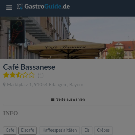
T
o
g
g
Café Bassanese
l
(1)
Marktplatz 1
,
91054
Erlangen
,
Bayern
e
Seite auswählen
n
INFO
a
Cafe
Eiscafe
Kaffeespezialitäten
Eis
Crêpes