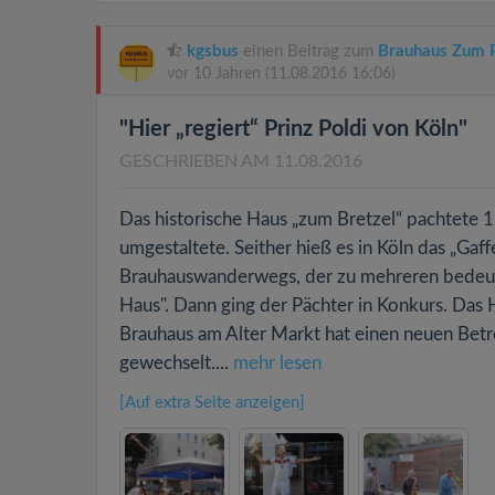
kgsbus
einen Beitrag zum
Brauhaus Zum P
vor 10 Jahren
(11.08.2016 16:06)
"Hier „regiert“ Prinz Poldi von Köln"
GESCHRIEBEN AM 11.08.2016
Das historische Haus „zum Bretzel“ pachtete 1
umgestaltete. Seither hieß es in Köln das „Gaff
Brauhauswanderwegs, der zu mehreren bedeuten
Haus". Dann ging der Pächter in Konkurs. Das H
Brauhaus am Alter Markt hat einen neuen Bet
gewechselt....
mehr lesen
[Auf extra Seite anzeigen]