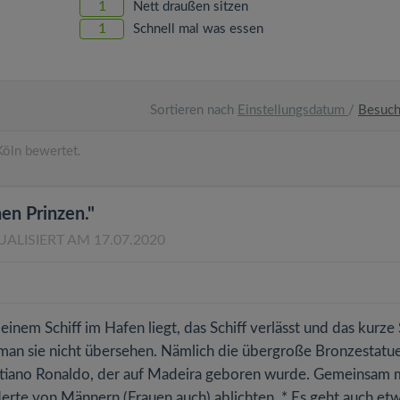
1
Nett draußen sitzen
1
Schnell mal was essen
Sortieren nach
Einstellungsdatum
/
Besuc
öln bewertet.
en Prinzen."
UALISIERT AM 17.07.2020
einem Schiff im Hafen liegt, das Schiff verlässt und das kurze
man sie nicht übersehen. Nämlich die übergroße Bronzestatu
stiano Ronaldo, der auf Madeira geboren wurde. Gemeinsam 
underte von Männern (Frauen auch) ablichten. * Es geht auch et