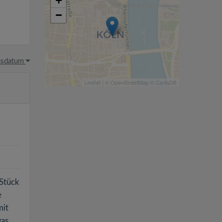
+
−
hsdatum
Leaflet
| ©
OpenStreetMap
©
CartoDB
 Stück
e
mit
was