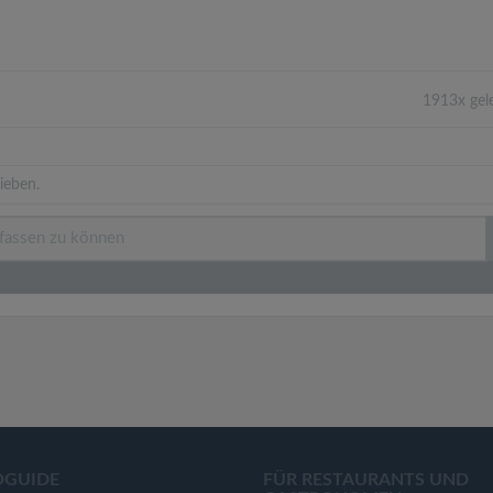
1913x gel
ieben.
OGUIDE
FÜR RESTAURANTS UND