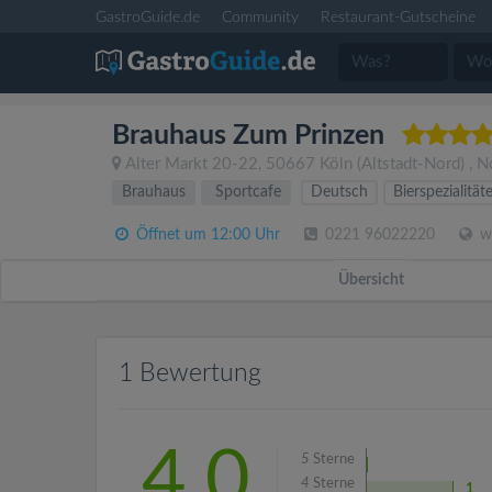
GastroGuide.de
Community
Restaurant-Gutscheine
Brauhaus Zum Prinzen
Alter Markt 20-22
,
50667
Köln
(Altstadt-Nord)
,
N
Brauhaus
Sportcafe
Deutsch
Bierspezialität
Öffnet um 12:00 Uhr
0221 96022220
w
Übersicht
1 Bewertung
4.0
5
Sterne
4
Sterne
1