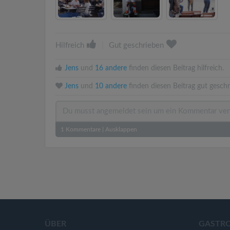
Hilfreich
|
Gut geschrieben
Jens
und
16 andere
finden diesen Beitrag hilfreich.
Jens
und
10 andere
finden diesen Beitrag gut geschr
1
Kommentare
|
Ausklappen
ÜBER
GASTR