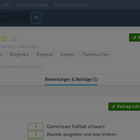
Jobs
Gastro eintragen
Beitrag schreiben
B
(1)
ordrhein-Westfalen
en
Bürgerlich
Regional
Suppen
Flammkuchen
ww.zum-prinzen.com/
Bewertungen & Beiträge (1)
Beitrag schr
1
Gemeinsam Fußball schauen
1
Abends ausgehen und was trinken