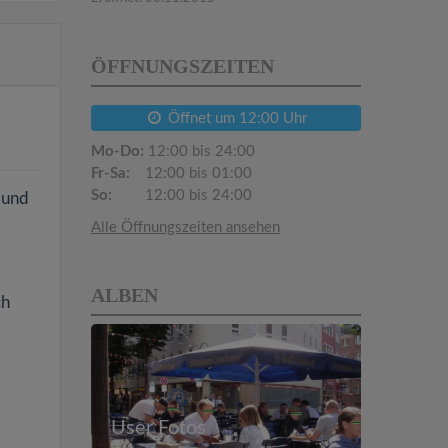
ÖFFNUNGSZEITEN
Öffnet um 12:00 Uhr
Mo-Do:
12:00 bis 24:00
Fr-Sa:
12:00 bis 01:00
So:
12:00 bis 24:00
 und
Alle Öffnungszeiten ansehen
ALBEN
ch
User Fotos