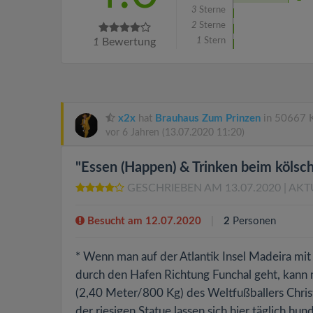
3
Sterne
2
Sterne
1
Bewertung
1
Stern
x2x
hat
Brauhaus Zum Prinzen
in 50667 K
vor 6 Jahren
(13.07.2020 11:20)
"Essen (Happen) & Trinken beim kölsch
GESCHRIEBEN AM 13.07.2020
| AKT
Besucht am 12.07.2020
2
Personen
* Wenn man auf der Atlantik Insel Madeira mit 
durch den Hafen Richtung Funchal geht, kann 
(2,40 Meter/800 Kg) des Weltfußballers Chri
der riesigen Statue lassen sich hier täglich h