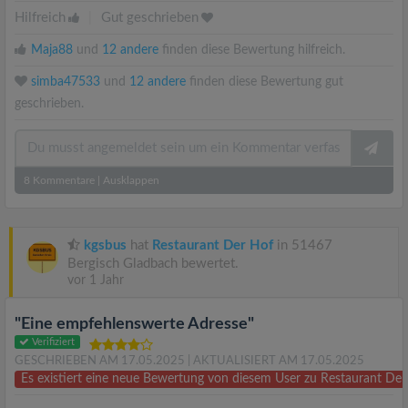
Hilfreich
|
Gut geschrieben
Maja88
und
12 andere
finden diese Bewertung hilfreich.
simba47533
und
12 andere
finden diese Bewertung gut
geschrieben.
8
Kommentare
|
Ausklappen
kgsbus
hat
Restaurant Der Hof
in 51467
Bergisch Gladbach bewertet.
vor 1 Jahr
"Eine empfehlenswerte Adresse"
Verifiziert
GESCHRIEBEN AM 17.05.2025
| AKTUALISIERT AM 17.05.2025
Es existiert eine neue Bewertung von diesem User zu Restaurant De