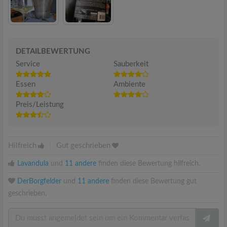
DETAILBEWERTUNG
Service
Sauberkeit
Essen
Ambiente
Preis/Leistung
Hilfreich
|
Gut geschrieben
Lavandula
und
11 andere
finden diese Bewertung hilfreich.
DerBorgfelder
und
11 andere
finden diese Bewertung gut
geschrieben.