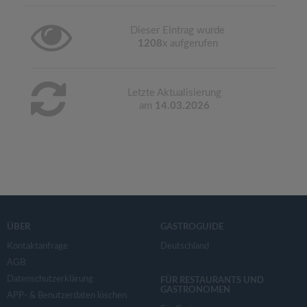
Dieser Eintrag wurde
1208
x aufgerufen
Letzte Aktualisierung
am
14.03.2026
ÜBER
GASTROGUIDE
Kontaktanfrage
Deutschland
AGB
Datenschutzerklärung
FÜR RESTAURANTS UND
GASTRONOMEN
APP- & Benutzerdaten löschen