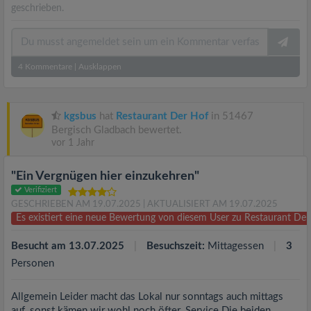
geschrieben.
4
Kommentare
|
Ausklappen
kgsbus
hat
Restaurant Der Hof
in 51467
Bergisch Gladbach bewertet.
vor 1 Jahr
"Ein Vergnügen hier einzukehren"
Verifiziert
GESCHRIEBEN AM 19.07.2025
| AKTUALISIERT AM 19.07.2025
Es existiert eine neue Bewertung von diesem User zu Restaurant De
Besucht am 13.07.2025
Besuchszeit:
Mittagessen
3
Personen
Allgemein Leider macht das Lokal nur sonntags auch mittags
auf, sonst kämen wir wohl noch öfter. Service Die beiden