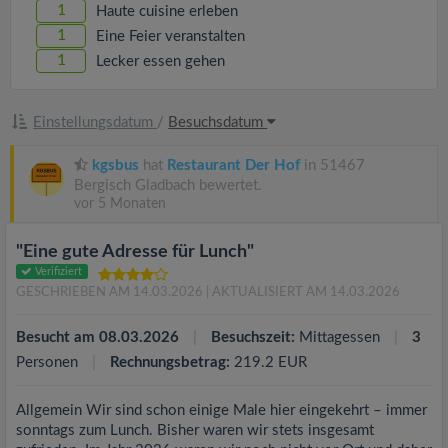
1
Haute cuisine erleben
1
Eine Feier veranstalten
1
Lecker essen gehen
Einstellungsdatum
/
Besuchsdatum
kgsbus
hat
Restaurant Der Hof
in 51467
Bergisch Gladbach bewertet.
vor 5 Monaten
"Eine gute Adresse für Lunch"
Verifiziert
GESCHRIEBEN AM 14.03.2026
| AKTUALISIERT AM 14.03.2026
Besucht am 08.03.2026
Besuchszeit:
Mittagessen
3
Personen
Rechnungsbetrag:
219.2 EUR
Allgemein Wir sind schon einige Male hier eingekehrt – immer
sonntags zum Lunch. Bisher waren wir stets insgesamt