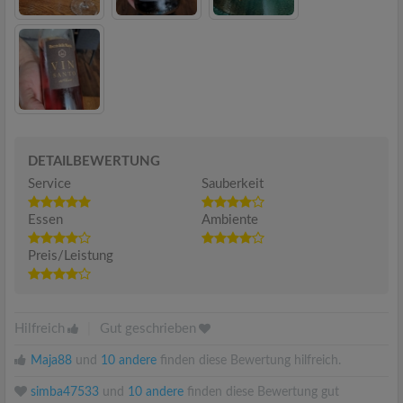
DETAILBEWERTUNG
Service
Sauberkeit
Essen
Ambiente
Preis/Leistung
Hilfreich
|
Gut geschrieben
Maja88
und
10 andere
finden diese Bewertung hilfreich.
simba47533
und
10 andere
finden diese Bewertung gut