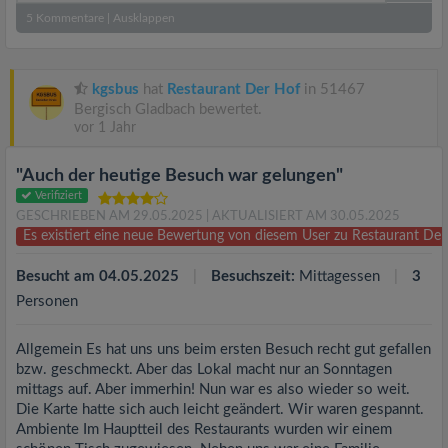
5
Kommentare
|
Ausklappen
kgsbus
hat
Restaurant Der Hof
in 51467
Bergisch Gladbach bewertet.
vor 1 Jahr
"Auch der heutige Besuch war gelungen"
Verifiziert
GESCHRIEBEN AM 29.05.2025
| AKTUALISIERT AM 30.05.2025
Es existiert eine neue Bewertung von diesem User zu Restaurant De
Besucht am 04.05.2025
Besuchszeit:
Mittagessen
3
Personen
Allgemein Es hat uns uns beim ersten Besuch recht gut gefallen
bzw. geschmeckt. Aber das Lokal macht nur an Sonntagen
mittags auf. Aber immerhin! Nun war es also wieder so weit.
Die Karte hatte sich auch leicht geändert. Wir waren gespannt.
Ambiente Im Hauptteil des Restaurants wurden wir einem