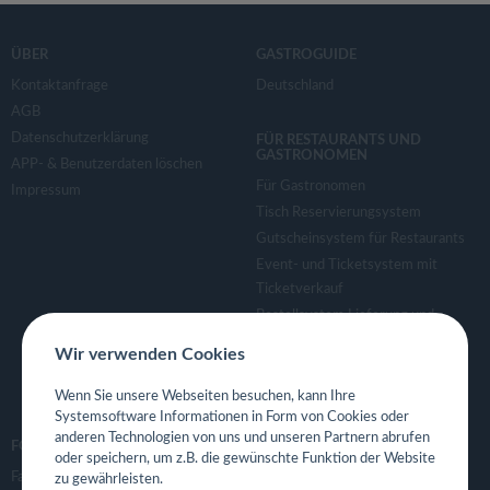
ÜBER
GASTROGUIDE
Kontaktanfrage
Deutschland
AGB
Datenschutzerklärung
FÜR RESTAURANTS UND
GASTRONOMEN
APP- & Benutzerdaten löschen
Für Gastronomen
Impressum
Tisch Reservierungsystem
Gutscheinsystem für Restaurants
Event- und Ticketsystem mit
Ticketverkauf
Bestellsystem Lieferung und
TakeAway
Wir verwenden Cookies
Webseiten für Restaurant
Eigene App für Restaurant
Wenn Sie unsere Webseiten besuchen, kann Ihre
Systemsoftware Informationen in Form von Cookies oder
anderen Technologien von uns und unseren Partnern abrufen
FOLGE UNS
oder speichern, um z.B. die gewünschte Funktion der Website
Facebook
zu gewährleisten.