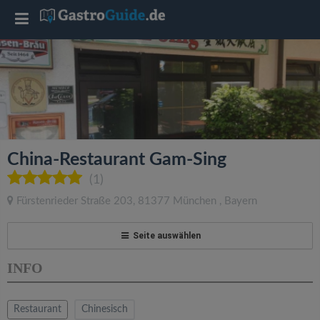
T
o
g
g
China-Restaurant Gam-Sing
l
(1)
Fürstenrieder Straße 203
,
81377
München
,
Bayern
e
Seite auswählen
n
INFO
a
Restaurant
Chinesisch