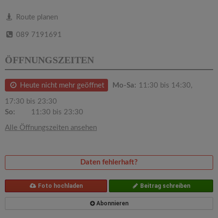
v
Route planen
i
089 7191691
g
ÖFFNUNGSZEITEN
a
Heute nicht mehr geöffnet
Mo-Sa:
11:30 bis 14:30,
17:30 bis 23:30
t
So:
11:30 bis 23:30
Alle Öffnungszeiten ansehen
i
o
Daten fehlerhaft?
n
Foto hochladen
Beitrag schreiben
Abonnieren