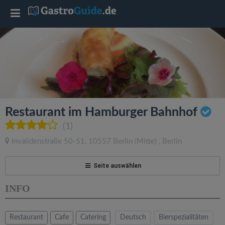
T
o
g
g
Restaurant im Hamburger Bahnhof
l
(1)
Invalidenstraße 50-51
,
10557
Berlin
(Mitte)
,
Berlin
e
Seite auswählen
n
INFO
a
Restaurant
Cafe
Catering
Deutsch
Bierspezialitäten