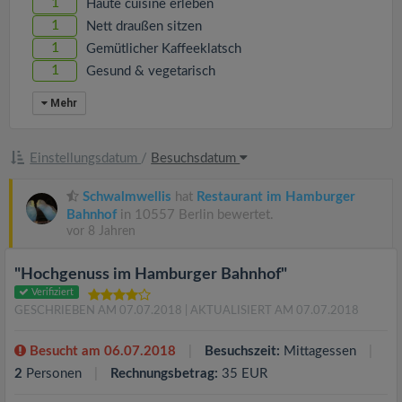
1
Haute cuisine erleben
1
Nett draußen sitzen
1
Gemütlicher Kaffeeklatsch
1
Gesund & vegetarisch
Mehr
Einstellungsdatum
/
Besuchsdatum
Schwalmwellis
hat
Restaurant im Hamburger
Bahnhof
in 10557 Berlin bewertet.
vor 8 Jahren
"Hochgenuss im Hamburger Bahnhof"
Verifiziert
GESCHRIEBEN AM 07.07.2018
| AKTUALISIERT AM 07.07.2018
Besucht am 06.07.2018
Besuchszeit:
Mittagessen
2
Personen
Rechnungsbetrag:
35 EUR