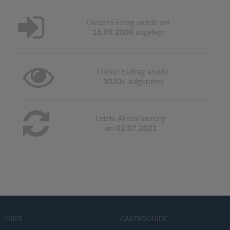
Dieser Eintrag wurde am
16.09.2008
angelegt
Dieser Eintrag wurde
3020
x aufgerufen
Letzte Aktualisierung
am
02.07.2021
ÜBER
GASTROGUIDE