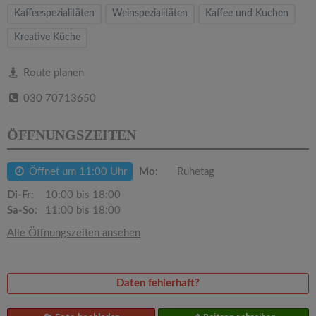
v
Kaffeespezialitäten
Weinspezialitäten
Kaffee und Kuchen
Kreative Küche
i
Route planen
g
030 70713650
a
ÖFFNUNGSZEITEN
t
Öffnet um 11:00 Uhr
Mo:
Ruhetag
i
Di-Fr:
10:00 bis 18:00
Sa-So:
11:00 bis 18:00
o
Alle Öffnungszeiten ansehen
n
Daten fehlerhaft?