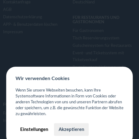
Kontaktanfrage
Deutschland
AGB
Datenschutzerklärung
FÜR RESTAURANTS UND
GASTRONOMEN
APP- & Benutzerdaten löschen
Für Gastronomen
Impressum
Tisch Reservierungsystem
Gutscheinsystem für Restaurants
Event- und Ticketsystem mit
Ticketverkauf
Bestellsystem Lieferung und
TakeAway
Wir verwenden Cookies
Webseiten für Restaurant
Eigene App für Restaurant
Wenn Sie unsere Webseiten besuchen, kann Ihre
Systemsoftware Informationen in Form von Cookies oder
anderen Technologien von uns und unseren Partnern abrufen
FOLGE UNS
oder speichern, um z.B. die gewünschte Funktion der Website
Facebook
zu gewährleisten.
Instagram
Einstellungen
Akzeptieren