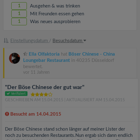
1
Ausgehen & was trinken
1
Mit Freunden essen gehen
1
Was neues ausprobieren
Einstellungsdatum
/
Besuchsdatum
Ella Olfaktoria
hat
Böser Chinese - China
Loungebar Restaurant
in 40235 Düsseldorf
bewertet.
vor 11 Jahren
"Der Böse Chinese der gut war"
Verifiziert
GESCHRIEBEN AM 15.04.2015
| AKTUALISIERT AM 15.04.2015
Besucht am 14.04.2015
Der Böse Chinese stand schon länger auf meiner Lister der
noch zu besuchenden Restaurants.Nun ergab sich dann endlich