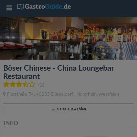
T
o
g
g
Böser Chinese - China Loungebar
l
Restaurant
(2)
e
Flurstraße 74
,
40235
Düsseldorf
,
Nordrhein-Westfalen
n
Seite auswählen
a
INFO