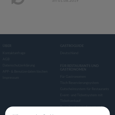
am
01.08.2019
ÜBER
GASTROGUIDE
Kontaktanfrage
Deutschland
AGB
Datenschutzerklärung
FÜR RESTAURANTS UND
GASTRONOMEN
APP- & Benutzerdaten löschen
Für Gastronomen
Impressum
Tisch Reservierungsystem
Gutscheinsystem für Restaurants
Event- und Ticketsystem mit
Ticketverkauf
Bestellsystem Lieferung und
TakeAway