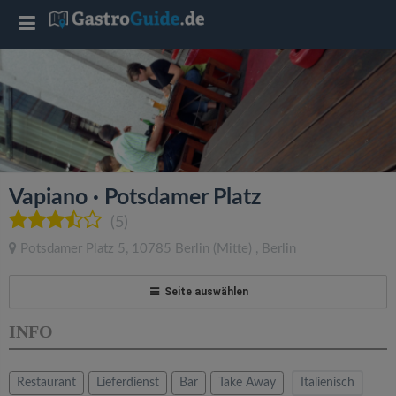
T
o
g
g
Vapiano · Potsdamer Platz
l
(5)
Potsdamer Platz 5
,
10785
Berlin
(Mitte)
,
Berlin
e
Seite auswählen
n
INFO
a
Restaurant
Lieferdienst
Bar
Take Away
Italienisch