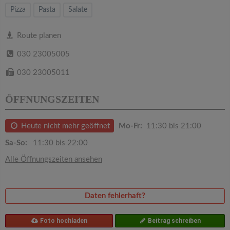
v
Pizza
Pasta
Salate
i
Route planen
030 23005005
g
030 23005011
a
ÖFFNUNGSZEITEN
t
Heute nicht mehr geöffnet
Mo-Fr:
11:30 bis 21:00
i
Sa-So:
11:30 bis 22:00
Alle Öffnungszeiten ansehen
o
n
Daten fehlerhaft?
Foto hochladen
Beitrag schreiben