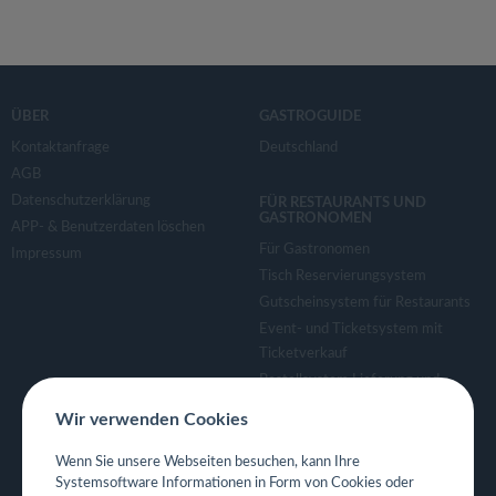
ÜBER
GASTROGUIDE
Kontaktanfrage
Deutschland
AGB
Datenschutzerklärung
FÜR RESTAURANTS UND
GASTRONOMEN
APP- & Benutzerdaten löschen
Für Gastronomen
Impressum
Tisch Reservierungsystem
Gutscheinsystem für Restaurants
Event- und Ticketsystem mit
Ticketverkauf
Bestellsystem Lieferung und
TakeAway
Wir verwenden Cookies
Webseiten für Restaurant
Eigene App für Restaurant
Wenn Sie unsere Webseiten besuchen, kann Ihre
Systemsoftware Informationen in Form von Cookies oder