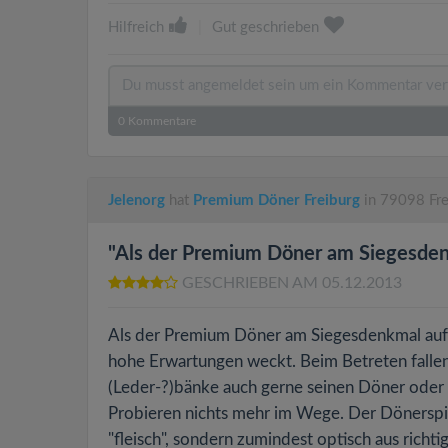
Hilfreich
|
Gut geschrieben
0
Kommentare
Jelenorg
hat
Premium Döner Freiburg
in 79098 Fre
"Als der Premium Döner am Siegesden.
GESCHRIEBEN AM 05.12.2013
Als der Premium Döner am Siegesdenkmal aufma
hohe Erwartungen weckt. Beim Betreten fallen
(Leder-?)bänke auch gerne seinen Döner oder 
Probieren nichts mehr im Wege. Der Dönerspie
"fleisch", sondern zumindest optisch aus richt