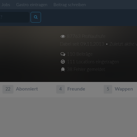
Jobs
Gastro eintragen
Beitrag schreiben
87763 Profilaufrufe
Dabei seit 09.11.2013 • Zuletzt aktiv: 
110 Beiträge
111 Locations eingetragen
38 Fehler gemeldet
Abonniert
Freunde
Wappen
22
4
5