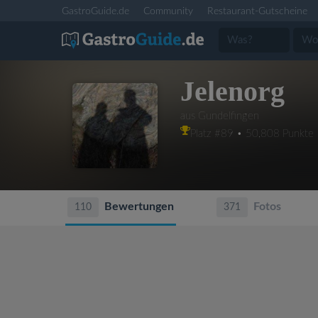
GastroGuide.de
Community
Restaurant-Gutscheine
Jelenorg
aus Gundelfingen
Platz #89 • 50,808 Punkte
Bewertungen
Fotos
110
371