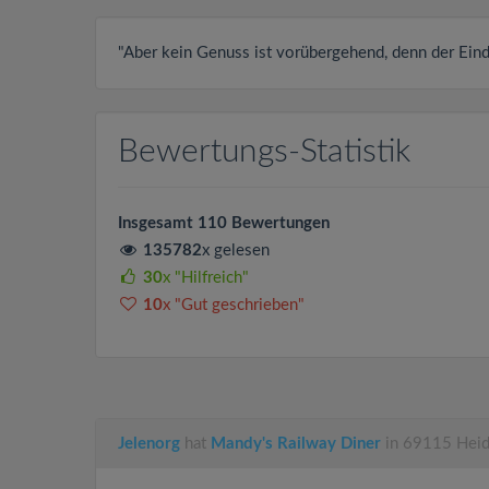
"Aber kein Genuss ist vorübergehend, denn der Eindru
Bewertungs-Statistik
Insgesamt 110 Bewertungen
135782
x gelesen
30
x "Hilfreich"
10
x "Gut geschrieben"
Jelenorg
hat
Mandy's Railway Diner
in 69115 Heid