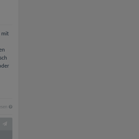
 mit
en
sch
oder
esen