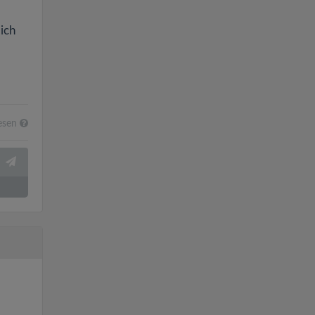
ich
esen