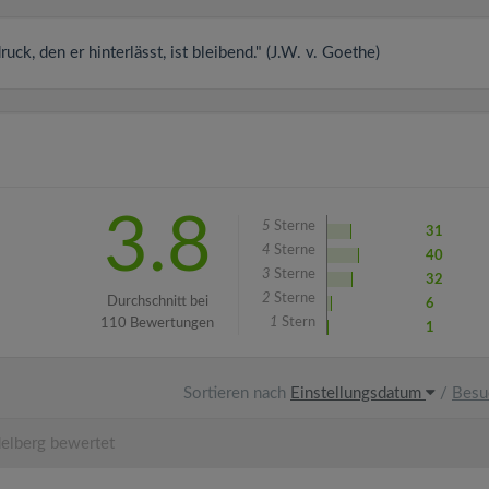
ck, den er hinterlässt, ist bleibend." (J.W. v. Goethe)
3.8
5
Sterne
31
4
Sterne
40
3
Sterne
32
2
Sterne
Durchschnitt bei
6
1
Stern
110 Bewertungen
1
Sortieren nach
Einstellungsdatum
/
Besu
elberg bewertet