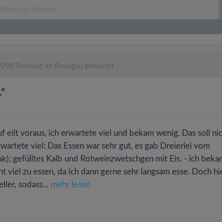
098 Freiburg im Breisgau bewertet
."
f eilt voraus, ich erwartete viel und bekam wenig. Das soll ni
rwartete viel: Das Essen war sehr gut, es gab Dreierlei vom
ak); gefülltes Kalb und Rotweinzwetschgen mit Eis. - ich bek
ht viel zu essen, da ich dann gerne sehr langsam esse. Doch hi
ller, sodass...
mehr lesen