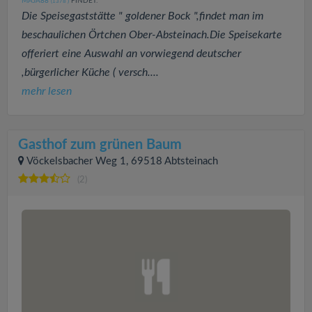
MAJA88
FINDET:
(1378
)
Die Speisegaststätte " goldener Bock ",findet man im
beschaulichen Örtchen Ober-Absteinach.Die Speisekarte
offeriert eine Auswahl an vorwiegend deutscher
,bürgerlicher Küche ( versch....
mehr lesen
Gasthof zum grünen Baum
Vöckelsbacher Weg 1, 69518 Abtsteinach
(2)