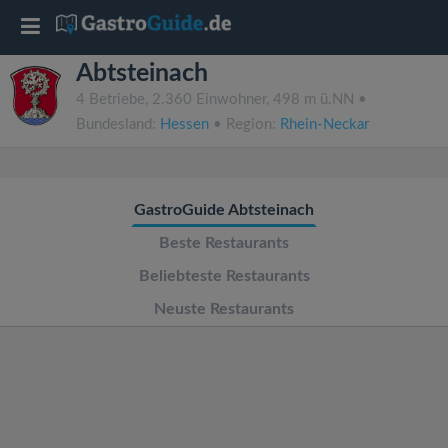
T
Abtsteinach
o
4 Betriebe, 2.360 Einwohner, 498 m ü.NN •
Bundesland:
Hessen
• Region:
Rhein-Neckar
g
g
GastroGuide Abtsteinach
l
Beste Restaurants
Beliebteste Restaurants
e
Neuste Restaurants
n
a