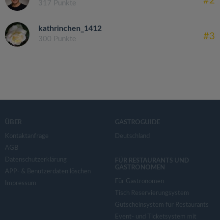
#2
317 Punkte
kathrinchen_1412
#3
300 Punkte
ÜBER
GASTROGUIDE
Kontaktanfrage
Deutschland
AGB
Datenschutzerklärung
FÜR RESTAURANTS UND
GASTRONOMEN
APP- & Benutzerdaten löschen
Für Gastronomen
Impressum
Tisch Reservierungsystem
Gutscheinsystem für Restaurants
Event- und Ticketsystem mit