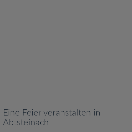
v
i
g
a
t
i
o
n
Eine Feier veranstalten in
Abtsteinach