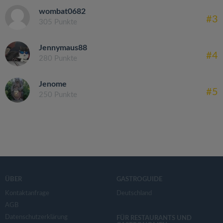
wombat0682
#3
305 Punkte
Jennymaus88
#4
280 Punkte
Jenome
#5
250 Punkte
ÜBER
GASTROGUIDE
Kontaktanfrage
Deutschland
AGB
Datenschutzerklärung
FÜR RESTAURANTS UND