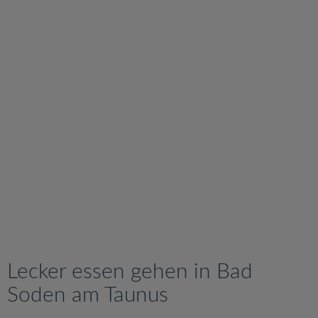
v
i
g
a
t
i
o
n
Lecker essen gehen in Bad
Soden am Taunus