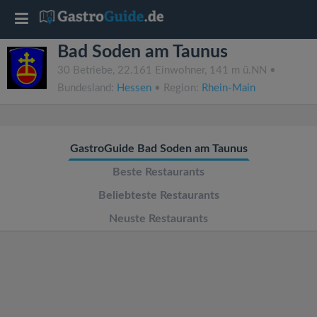
T
Bad Soden am Taunus
o
30 Betriebe, 22.161 Einwohner, 141 m ü.NN •
Bundesland:
Hessen
• Region:
Rhein-Main
g
g
GastroGuide Bad Soden am Taunus
l
Beste Restaurants
Beliebteste Restaurants
e
Neuste Restaurants
n
a