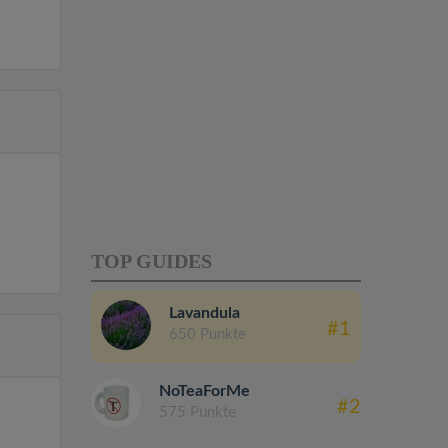
TOP GUIDES
Lavandula
#1
650 Punkte
NoTeaForMe
#2
575 Punkte