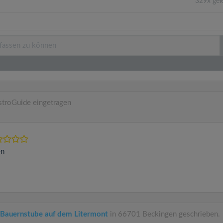
329x gel
stroGuide eingetragen
en
 Bauernstube auf dem Litermont
in 66701 Beckingen geschrieben.