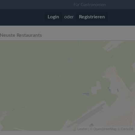
Für Gastronomen
Login
oder
Registrieren
Neuste Restaurants
Leaflet
| ©
OpenStreetMap
©
CartoDB