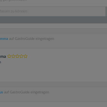
Mamma
auf GastroGuide eingetragen
mma
n
us
auf GastroGuide eingetragen