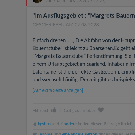
vor 3 Jahren
(07.08.2023 17:23)
"Im Ausflugsgebiet : "Margrets Bauernst
GESCHRIEBEN AM 07.08.2023
Einfach drehen ....., Die Abfahrt von der Hau
Bauernstube" ist leicht zu übersehen.Es geht 
"Margrets Bauernstube" Ferienstimmung. Sie li
einem Urlaubsgebiet im Saarland. Inhaberin Ir
Lafontaine ist die perfekte Gastgeberin, empfi
und wechselt häuifig. Derzeit gibt es beispiels
[Auf extra Seite anzeigen]
Hilfreich
|
Gut geschrieben
kgsbus
und
7 andere
finden diesen Beitrag hilfreich.
Jenome
und
eine andere Person
finden diesen Beitra