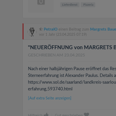
Lieferdienst
Pizzeria
PetraIO
einen Beitrag zum
Margrets Baue
vor 1 Jahr
(23.04.2025 07:19)
"NEUERÖFFNUNG von MARGRETS BA
GESCHRIEBEN AM 23.04.2025
Nach einer halbjährigen Pause eröffnet das R
Sterneerfahrung ist Alexander Paulus. Detail
https://www.sol.de/saarland/landkreis-saarlo
erfahrung,593740.html
[Auf extra Seite anzeigen]
Hilfreich
|
Gut geschrieben