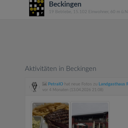
Beckingen
19 Betriebe, 15.102 Einwohner, 60 m ü.
Aktivitäten in Beckingen
PetraIO
hat neue Fotos zu
Landgasthaus 
vor 4 Monaten
(13.04.2026 21:08)