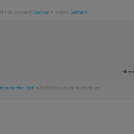
NN • Bundesland:
Saarland
• Region:
Saarland
Filter
Reimsbacher Hof
in 66701 Beckingen hochgeladen.