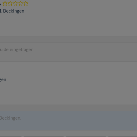
s
01
Beckingen
uide eingetragen
gen
Beckingen.