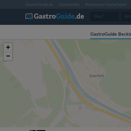
GastroGuide.de
Community
Restaurant-Gutscheine
GastroGuide Becki
+
−