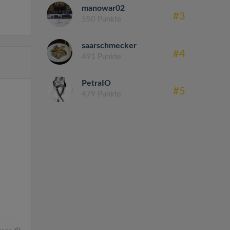
manowar02
#3
550 Punkte
saarschmecker
#4
491 Punkte
PetraIO
#5
479 Punkte