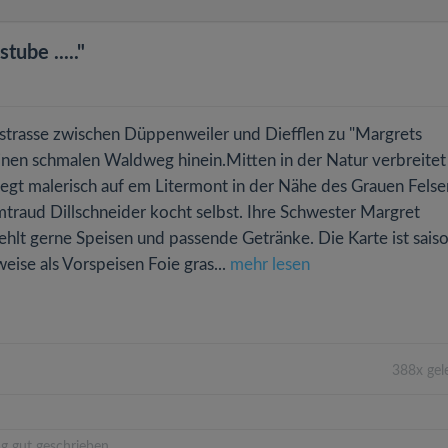
ube ....."
ptstrasse zwischen Düppenweiler und Diefflen zu "Margrets
einen schmalen Waldweg hinein.Mitten in der Natur verbreitet
egt malerisch auf em Litermont in der Nähe des Grauen Felse
mtraud Dillschneider kocht selbst. Ihre Schwester Margret
ehlt gerne Speisen und passende Getränke. Die Karte ist saiso
weise als Vorspeisen Foie gras...
mehr lesen
388x gel
g gut geschrieben.