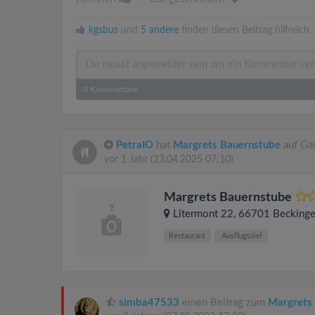
kgsbus
und
5 andere
finden diesen Beitrag hilfreich.
0
Kommentare
PetraIO
hat
Margrets Bauernstube
auf Ga
vor 1 Jahr
(23.04.2025 07:10)
Margrets Bauernstube
Litermont 22
, 66701
Becking
Restaurant
Ausflugsziel
simba47533
einen Beitrag zum
Margrets