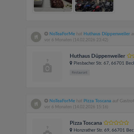
NoTeaForMe
hat
Huthaus Düppenweiler
a
vor 6 Monaten
(14.02.2026 23:42)
Huthaus Düppenweiler
Piesbacher Str. 67
, 66701
Bec
Restaurant
NoTeaForMe
hat
Pizza Toscana
auf Gastro
vor 6 Monaten
(14.02.2026 15:16)
Pizza Toscana
Honzrather Str. 69
, 66701
Bec