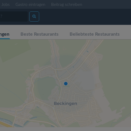
Jobs
Gastro eintragen
Beitrag schreiben
ngen
Beste Restaurants
Beliebteste Restaurants