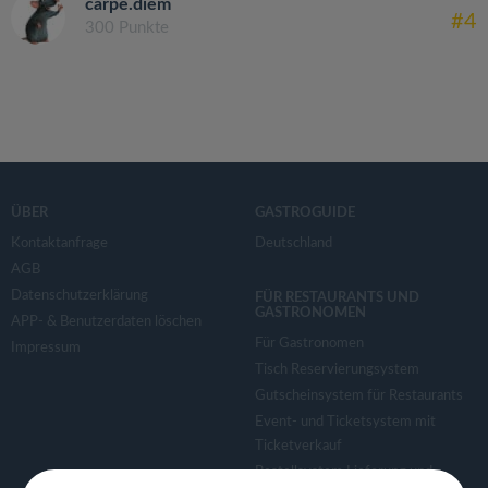
carpe.diem
#4
300 Punkte
ÜBER
GASTROGUIDE
Kontaktanfrage
Deutschland
AGB
Datenschutzerklärung
FÜR RESTAURANTS UND
GASTRONOMEN
APP- & Benutzerdaten löschen
Für Gastronomen
Impressum
Tisch Reservierungsystem
Gutscheinsystem für Restaurants
Event- und Ticketsystem mit
Ticketverkauf
Bestellsystem Lieferung und