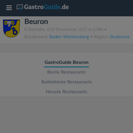
T
Beuron
o
8 Betriebe, 650 Einwohner, 625 m ü.NN •
Bundesland:
Baden-Württemberg
• Region:
Bodensee
g
g
GastroGuide Beuron
l
Beste Restaurants
Beliebteste Restaurants
e
Neuste Restaurants
n
a