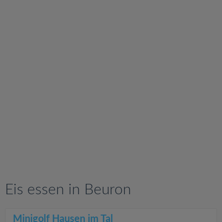
v
i
g
a
t
i
o
n
Eis essen in Beuron
Minigolf Hausen im Tal