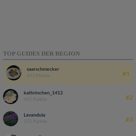
TOP GUIDES DER REGION
saarschmecker
#1
452 Punkte
kathrinchen_1412
#2
425 Punkte
Lavandula
#3
375 Punkte