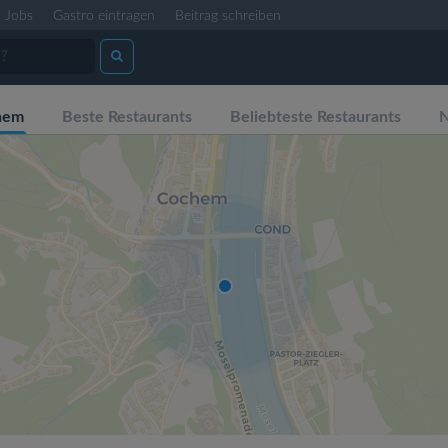
Jobs
Gastro eintragen
Beitrag schreiben
hem
Beste Restaurants
Beliebteste Restaurants
N