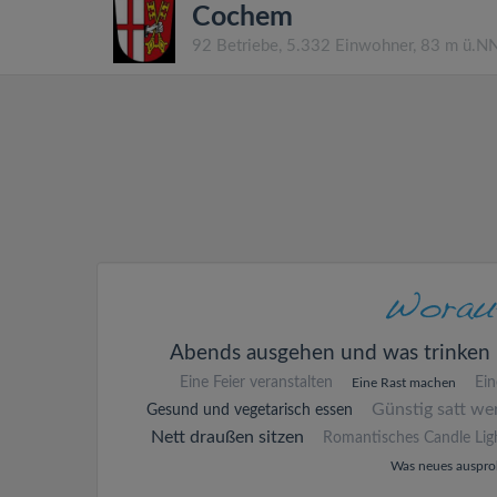
Cochem
92 Betriebe, 5.332 Einwohner, 83 m ü.N
Abends ausgehen und was trinken
Eine Feier veranstalten
Ei
Eine Rast machen
Günstig satt we
Gesund und vegetarisch essen
Nett draußen sitzen
Romantisches Candle Lig
Was neues auspro