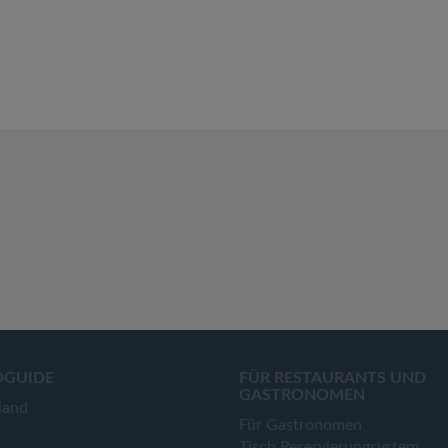
OGUIDE
FÜR RESTAURANTS UND
GASTRONOMEN
land
Für Gastronomen
Tisch Reservierungsystem