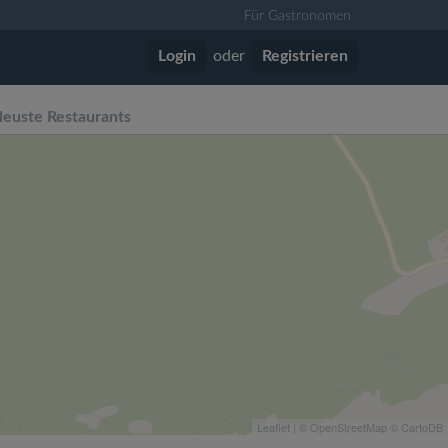
Für Gastronomen
Login
oder
Registrieren
euste Restaurants
Leaflet
| ©
OpenStreetMap
©
CartoDB