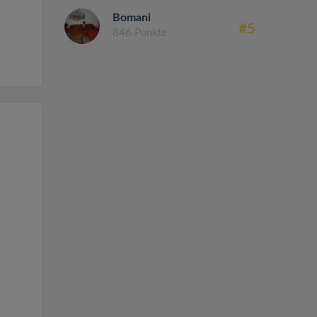
Bomani
#5
846 Punkte