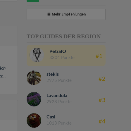
Mehr Empfehlungen
TOP GUIDES DER REGION
PetraIO
#1
3304 Punkte
ich
stekis
...
#2
2975 Punkte
Lavandula
#3
2928 Punkte
Casi
#4
1013 Punkte