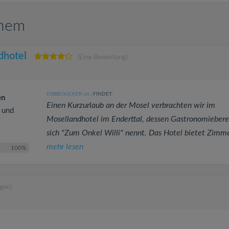
chem
dhotel
(Eine Bewertung)
DIBBEGUCKER
FINDET:
(38
)
en
Einen Kurzurlaub an der Mosel verbrachten wir im
e und
Mosellandhotel im Enderttal, dessen Gastronomiebere
sich "Zum Onkel Willi" nennt. Das Hotel bietet Zimmer
mehr lesen
100%
gen)