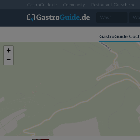
GastroGuide.de
Community
Restaurant-Gutscheine
GastroGuide Coc
+
−