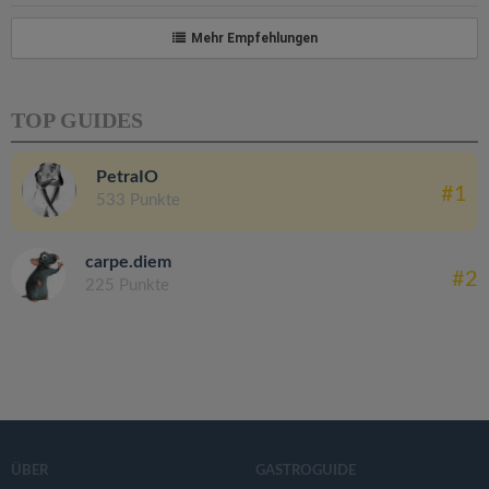
Mehr Empfehlungen
TOP GUIDES
PetraIO
#1
533 Punkte
carpe.diem
#2
225 Punkte
ÜBER
GASTROGUIDE