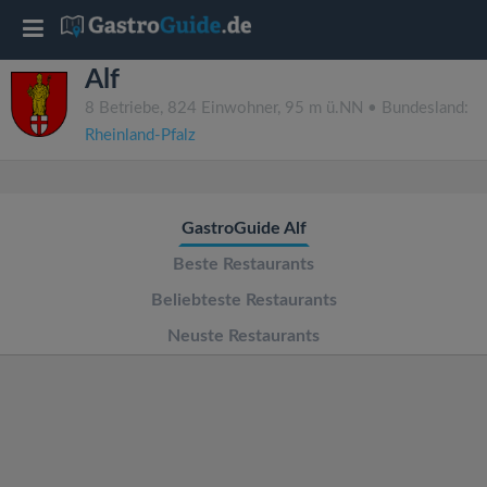
T
Alf
o
8 Betriebe, 824 Einwohner, 95 m ü.NN • Bundesland:
Rheinland-Pfalz
g
g
GastroGuide Alf
l
Beste Restaurants
Beliebteste Restaurants
e
Neuste Restaurants
n
a