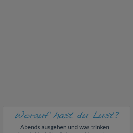
v
i
g
a
t
i
o
n
Abends ausgehen und was trinken