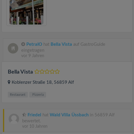
PetraIO
hat
Bella Vista
auf GastroGuide
eingetragen
vor 9 Jahren
Bella Vista
Koblenzer Straße 18
, 56859
Alf
Restaurant
Pizzeria
Friedel
hat
Wald Villa Üssbach
in 56859 Alf
bewertet.
vor 10 Jahren