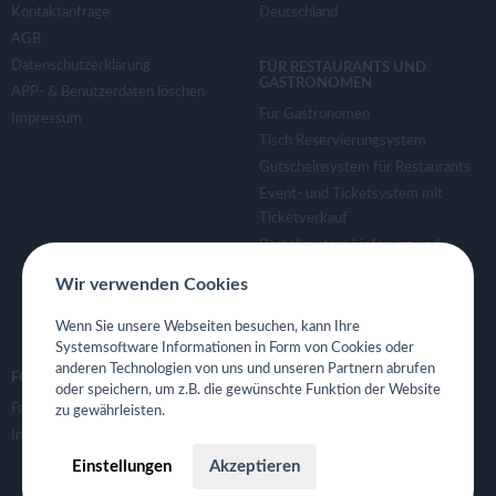
Kontaktanfrage
Deutschland
AGB
Datenschutzerklärung
FÜR RESTAURANTS UND
GASTRONOMEN
APP- & Benutzerdaten löschen
Für Gastronomen
Impressum
Tisch Reservierungsystem
Gutscheinsystem für Restaurants
Event- und Ticketsystem mit
Ticketverkauf
Bestellsystem Lieferung und
TakeAway
Wir verwenden Cookies
Webseiten für Restaurant
Eigene App für Restaurant
Wenn Sie unsere Webseiten besuchen, kann Ihre
Systemsoftware Informationen in Form von Cookies oder
anderen Technologien von uns und unseren Partnern abrufen
FOLGE UNS
oder speichern, um z.B. die gewünschte Funktion der Website
Facebook
zu gewährleisten.
Instagram
Einstellungen
Akzeptieren