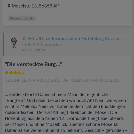
Moselstr. 13
, 56859
Alf
Besenwirtschaft
PetraIO
hat
Restaurant im Hotel Burg Arras
in
56859 Alf bewertet.
vor 8 Jahren
"Die versteckte Burg…"
GESCHRIEBEN AM 30.10.2018
| AKTUALISIERT AM 31.10.2018
… entdeckte ich! Dabei ist mein Mann der eigentliche
„Burgherr“. Und dabei besuchten wir noch Alf! Nein, wir waren
nicht in Melmac. Nein, wir trafen leider nicht den knuddeligen
Außerirdischen! Der Ort Alf liegt direkt an der Mosel. Die
Höhenburg aus dem frühen 12. Jahrhundert liegt aber abseits
der Mosel und ohne Moselblick, aber ins schöne Moseltal.
Daher ist sie vielleicht nicht so bekannt. Gesucht – gefunden –