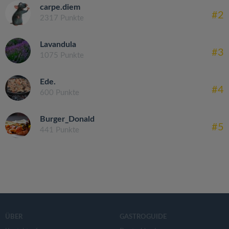
carpe.diem
#2
2317 Punkte
Lavandula
#3
1075 Punkte
Ede.
#4
600 Punkte
Burger_Donald
#5
441 Punkte
ÜBER
GASTROGUIDE