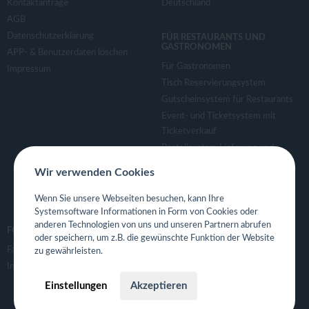
Kontaktanfrage
Deutschland
AGB
Datenschutzerklärung
FÜR RESTAURANTS UND
GASTRONOMEN
APP- & Benutzerdaten löschen
Für Gastronomen
Impressum
Tisch Reservierungsystem
Gutscheinsystem für Restaurants
Event- und Ticketsystem mit
Ticketverkauf
Bestellsystem Lieferung und
TakeAway
Wir verwenden Cookies
Webseiten für Restaurant
Eigene App für Restaurant
Wenn Sie unsere Webseiten besuchen, kann Ihre
Systemsoftware Informationen in Form von Cookies oder
anderen Technologien von uns und unseren Partnern abrufen
FOLGE UNS
oder speichern, um z.B. die gewünschte Funktion der Website
Facebook
zu gewährleisten.
Instagram
Einstellungen
Akzeptieren