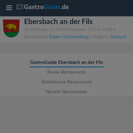
T
Ebersbach an der Fils
o
18 Betriebe, 15.166 Einwohner, 292 m ü.NN •
Bundesland:
Baden-Württemberg
• Region:
Stuttgart
g
g
GastroGuide Ebersbach an der Fils
l
Beste Restaurants
Beliebteste Restaurants
e
Neuste Restaurants
n
a