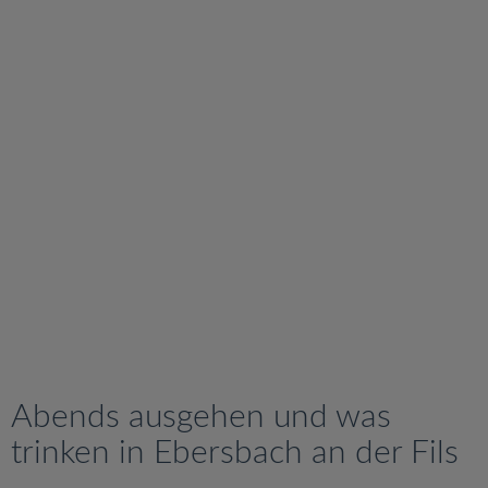
v
i
g
a
t
i
o
n
Abends ausgehen und was
trinken in Ebersbach an der Fils