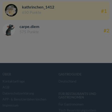
kathrinchen_1412
#1
650 Punkte
carpe.diem
#2
575 Punkte
ÜBER
GASTROGUIDE
Kontaktanfrage
Deutschland
AGB
Datenschutzerklärung
FÜR RESTAURANTS UND
GASTRONOMEN
APP- & Benutzerdaten löschen
Für Gastronomen
Impressum
Tisch Reservierungsystem