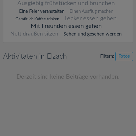
v
Ausgiebig frühstücken und brunchen
Eine Feier veranstalten
Einen Ausflug machen
i
Lecker essen gehen
Gemütlich Kaffee trinken
Mit Freunden essen gehen
g
Nett draußen sitzen
Sehen und gesehen werden
a
Aktivitäten in Elzach
Filtern:
Fotos
t
Derzeit sind keine Beiträge vorhanden.
i
o
n