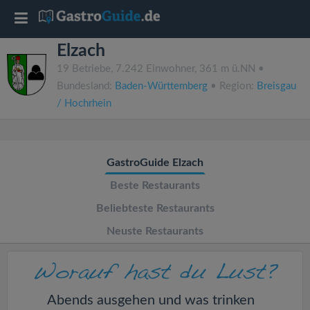
T
Elzach
o
19 Betriebe, 7.242 Einwohner, 361 m ü.NN •
Bundesland:
Baden-Württemberg
• Region:
Breisgau
g
/ Hochrhein
g
GastroGuide Elzach
l
Beste Restaurants
e
Beliebteste Restaurants
Neuste Restaurants
n
a
Abends ausgehen und was trinken