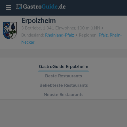
T
Erpolzheim
o
3 Betriebe, 1.341 Einwohner, 100 m ü.NN •
Bundesland:
Rheinland-Pfalz
• Regionen:
Pfalz
,
Rhein-
g
Neckar
g
GastroGuide Erpolzheim
l
Beste Restaurants
e
Beliebteste Restaurants
Neuste Restaurants
n
a