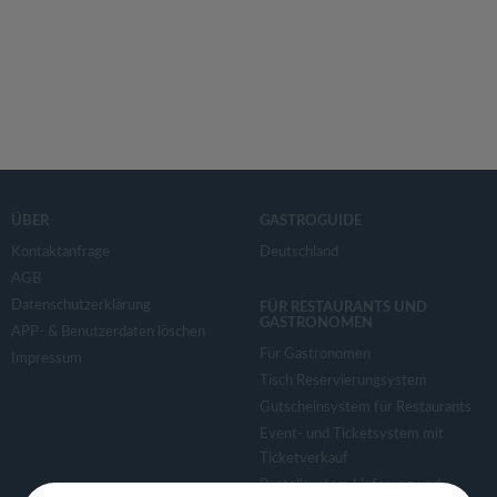
ÜBER
GASTROGUIDE
Kontaktanfrage
Deutschland
AGB
Datenschutzerklärung
FÜR RESTAURANTS UND
GASTRONOMEN
APP- & Benutzerdaten löschen
Für Gastronomen
Impressum
Tisch Reservierungsystem
Gutscheinsystem für Restaurants
Event- und Ticketsystem mit
Ticketverkauf
Bestellsystem Lieferung und