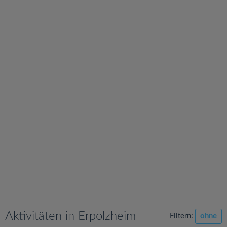
v
i
g
a
t
i
o
n
Aktivitäten in Erpolzheim
Filtern:
ohne