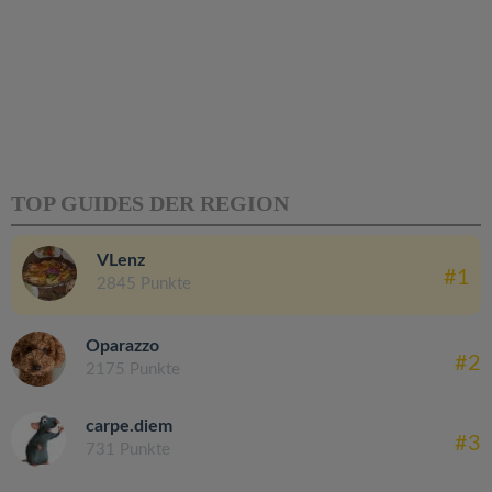
TOP GUIDES DER REGION
VLenz
#1
2845 Punkte
Oparazzo
#2
2175 Punkte
carpe.diem
#3
731 Punkte