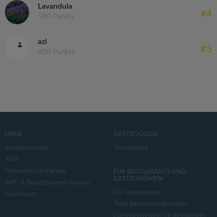
Lavandula
#4
500 Punkte
azi
#5
400 Punkte
ÜBER
GASTROGUIDE
Kontaktanfrage
Deutschland
AGB
Datenschutzerklärung
FÜR RESTAURANTS UND
GASTRONOMEN
APP- & Benutzerdaten löschen
Für Gastronomen
Impressum
Tisch Reservierungsystem
Gutscheinsystem für Restaurants