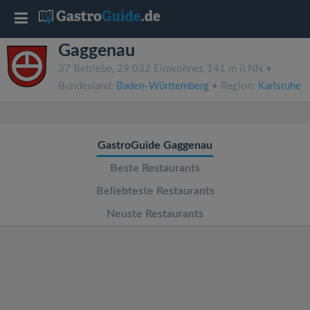
T
Gaggenau
o
37 Betriebe, 29.032 Einwohner, 141 m ü.NN •
Bundesland:
Baden-Württemberg
• Region:
Karlsruhe
g
g
GastroGuide Gaggenau
l
Beste Restaurants
Beliebteste Restaurants
e
Neuste Restaurants
n
a