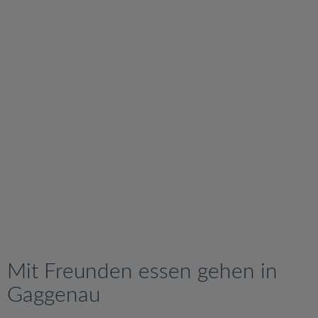
v
i
g
a
t
i
o
n
Mit Freunden essen gehen in
Gaggenau