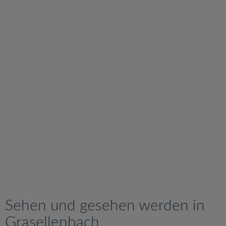
v
i
g
a
t
i
o
n
Sehen und gesehen werden in
Grasellenbach