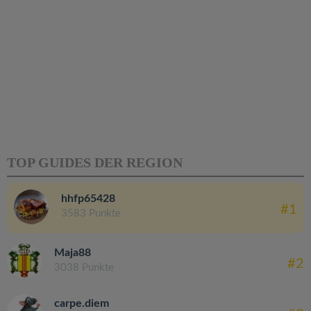
TOP GUIDES DER REGION
hhfp65428
#1
3583 Punkte
Maja88
#2
3038 Punkte
carpe.diem