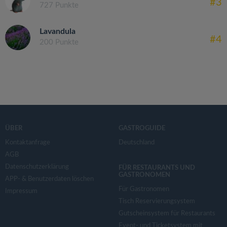
#3
727 Punkte
Lavandula
#4
200 Punkte
ÜBER
GASTROGUIDE
Kontaktanfrage
Deutschland
AGB
Datenschutzerklärung
FÜR RESTAURANTS UND
GASTRONOMEN
APP- & Benutzerdaten löschen
Für Gastronomen
Impressum
Tisch Reservierungsystem
Gutscheinsystem für Restaurants
Event- und Ticketsystem mit