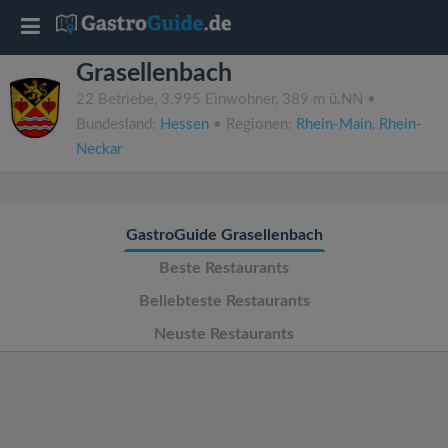
T
Grasellenbach
o
22 Betriebe, 3.995 Einwohner, 389 m ü.NN •
Bundesland:
Hessen
• Regionen:
Rhein-Main
,
Rhein-
g
Neckar
g
GastroGuide Grasellenbach
l
Beste Restaurants
e
Beliebteste Restaurants
Neuste Restaurants
n
a