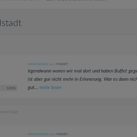
lstadt
MANOWAR02
FINDET:
(864
)
Irgendwann waren wir mal dort und haben Buffet geg
ist aber gar nicht mehr in Erinnerung. War es dann nic
gut...
mehr lesen
100%
Bewertung)
MANOWAR02
FINDET:
(864
)