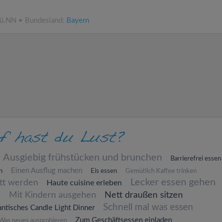
 ü.NN • Bundesland:
Bayern
Ausgiebig frühstücken und brunchen
Barrierefrei essen
Einen Ausflug machen
n
Eis essen
Gemütlich Kaffee trinken
Lecker essen gehen
att werden
Haute cuisine erleben
n
Mit Kindern ausgehen
Nett draußen sitzen
Schnell mal was essen
ntisches Candle Light Dinner
Zum Geschäftsessen einladen
Was neues ausprobieren