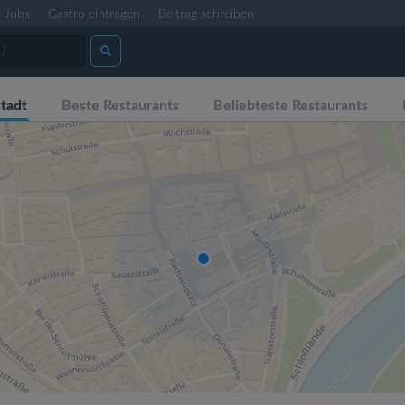
Jobs
Gastro eintragen
Beitrag schreiben
tadt
Beste Restaurants
Beliebteste Restaurants