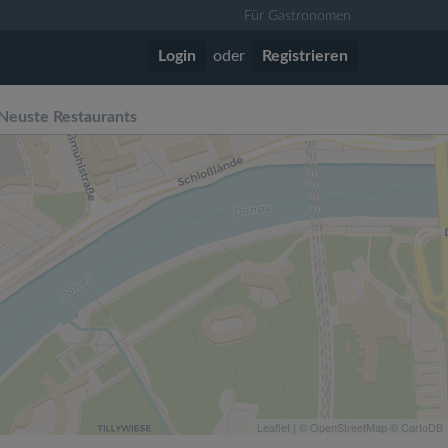
Für Gastronomen
Login
oder
Registrieren
Neuste Restaurants
Leaflet
| ©
OpenStreetMap
©
CartoDB