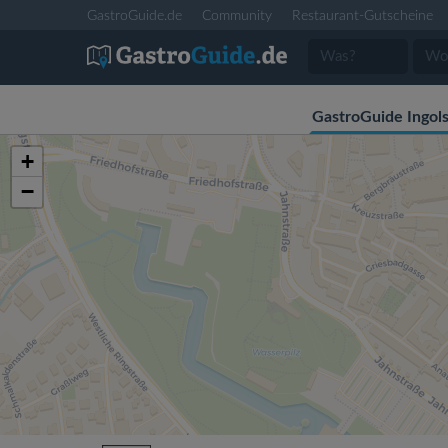
GastroGuide.de
Community
Restaurant-Gutscheine
GastroGuide Ingols
+
−