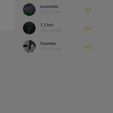
Lavandula
#3
5150 Punkte
7_Chris
#4
2325 Punkte
Supasipa
#5
2100 Punkte