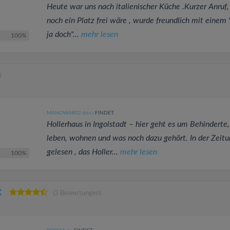
Heute war uns nach italienischer Küche .Kurzer Anruf,
noch ein Platz frei wäre , wurde freundlich mit einem 
ja doch"...
mehr lesen
100%
)
MANOWAR02
FINDET:
(864
)
Hollerhaus in Ingolstadt – hier geht es um Behinderte,
leben, wohnen und was noch dazu gehört. In der Zeitu
gelesen , das Holler...
mehr lesen
100%
t
(3 Bewertungen)