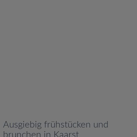
v
i
g
a
t
i
o
n
Ausgiebig frühstücken und
brunchen in Kaarst