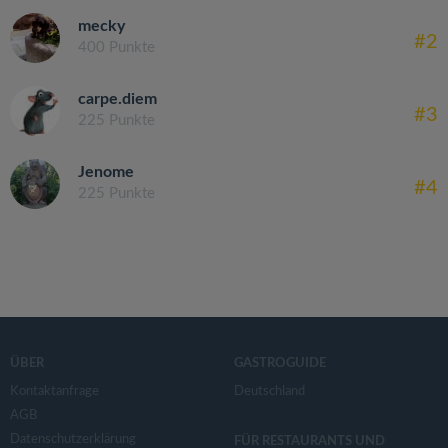
mecky
#2
400 Punkte
carpe.diem
#3
225 Punkte
Jenome
#4
225 Punkte
ÜBER
GASTROGUIDE
Kontaktanfrage
Deutschland
AGB
Datenschutzerklärung
FÜR RESTAURANTS UND