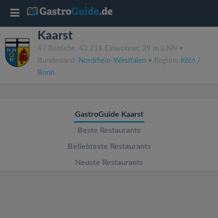
T
Kaarst
o
47 Betriebe, 43.218 Einwohner, 39 m ü.NN •
Bundesland:
Nordrhein-Westfalen
• Region:
Köln /
g
Bonn
g
GastroGuide Kaarst
l
Beste Restaurants
e
Beliebteste Restaurants
Neuste Restaurants
n
a