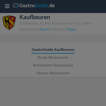
T
Kaufbeuren
o
80 Betriebe, 41.843 Einwohner, 678 m ü.NN •
Bundesland:
Bayern
• Region:
Allgäu
g
g
GastroGuide Kaufbeuren
l
Beste Restaurants
Beliebteste Restaurants
e
Neuste Restaurants
n
a