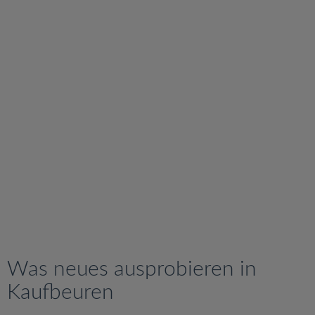
v
i
g
a
t
i
o
n
Was neues ausprobieren in
Kaufbeuren