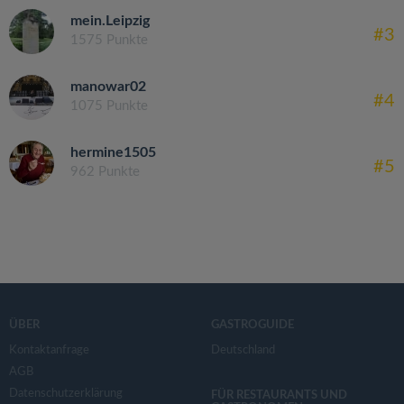
mein.Leipzig
#3
1575 Punkte
manowar02
#4
1075 Punkte
hermine1505
#5
962 Punkte
ÜBER
GASTROGUIDE
Kontaktanfrage
Deutschland
AGB
Datenschutzerklärung
FÜR RESTAURANTS UND