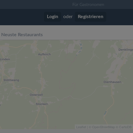
Für Gastronomen
Login
oder
Registrieren
Neuste Restaurants
Leaflet
| ©
OpenStreetMap
©
CartoDB