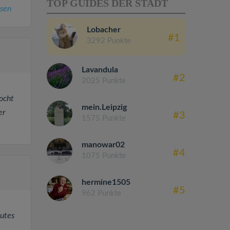
TOP GUIDES DER STADT
sen
Lobacher
#1
3292 Punkte
Lavandula
#2
2025 Punkte
kocht
mein.Leipzig
er
#3
1575 Punkte
manowar02
#4
1075 Punkte
hermine1505
#5
962 Punkte
gutes