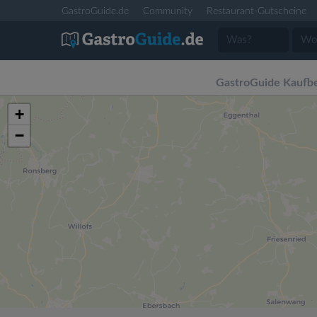
GastroGuide.de
Community
Restaurant-Gutscheine
GastroGuide Kaufb
+
−