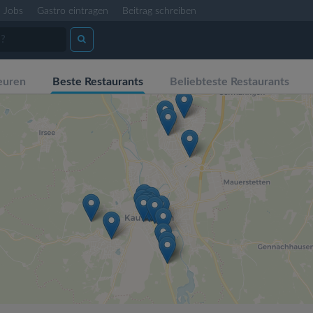
Jobs
Gastro eintragen
Beitrag schreiben
euren
Beste Restaurants
Beliebteste Restaurants