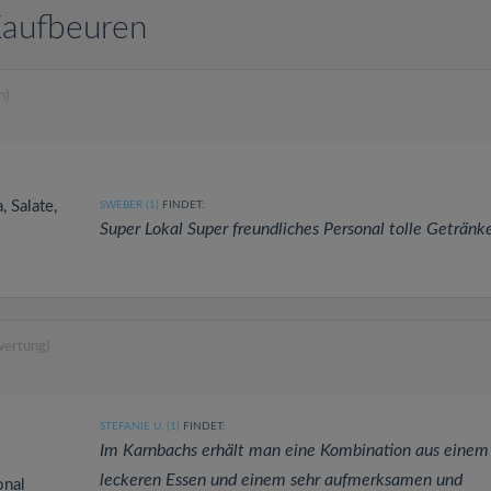
Kaufbeuren
n)
, Salate,
SWEBER (1)
FINDET:
Super Lokal Super freundliches Personal tolle Getränk
wertung)
STEFANIE U. (1)
FINDET:
Im Karnbachs erhält man eine Kombination aus einem
leckeren Essen und einem sehr aufmerksamen und
onal