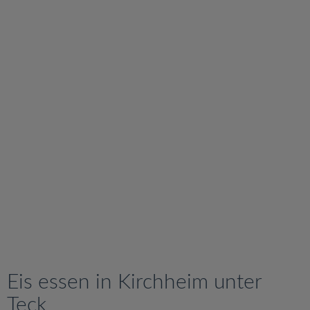
v
i
g
a
t
i
o
n
Eis essen in Kirchheim unter
Teck