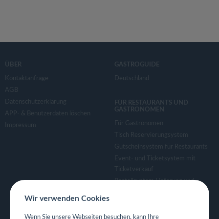
ÜBER
GASTROGUIDE
Kontaktanfrage
Deutschland
AGB
Datenschutzerklärung
FÜR RESTAURANTS UND
GASTRONOMEN
APP- & Benutzerdaten löschen
Für Gastronomen
Impressum
Tisch Reservierungsystem
Gutscheinsystem für Restaurants
Event- und Ticketsystem mit
Ticketverkauf
Bestellsystem Lieferung und
TakeAway
Wir verwenden Cookies
Webseiten für Restaurant
Eigene App für Restaurant
Wenn Sie unsere Webseiten besuchen, kann Ihre