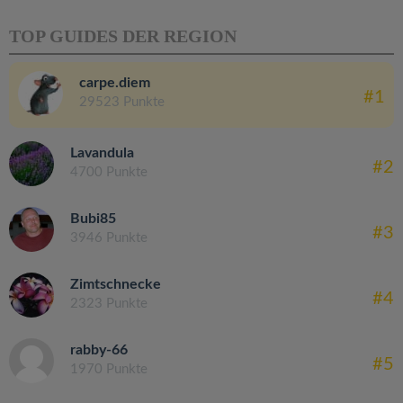
TOP GUIDES DER REGION
carpe.diem
#1
29523 Punkte
Lavandula
#2
4700 Punkte
Bubi85
#3
3946 Punkte
Zimtschnecke
#4
2323 Punkte
rabby-66
#5
1970 Punkte