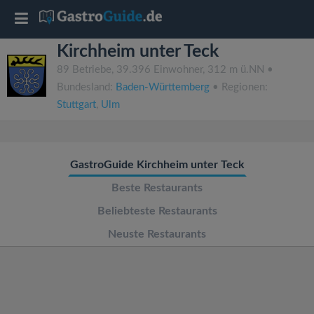
T
Kirchheim unter Teck
o
89 Betriebe, 39.396 Einwohner, 312 m ü.NN •
Bundesland:
Baden-Württemberg
• Regionen:
g
Stuttgart
,
Ulm
g
GastroGuide Kirchheim unter Teck
l
Beste Restaurants
e
Beliebteste Restaurants
Neuste Restaurants
n
a