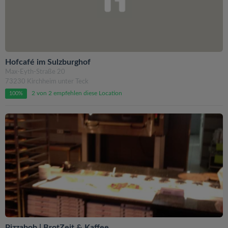
Hofcafé im Sulzburghof
Max-Eyth-Straße 20
73230 Kirchheim unter Teck
2 von 2 empfehlen diese Location
100%
Pizzabob | BrotZeit & Kaffee