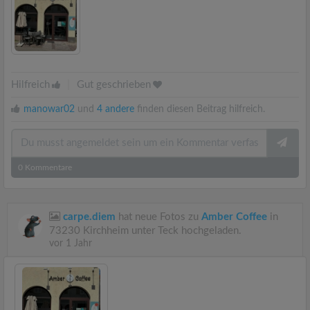
Hilfreich
|
Gut geschrieben
manowar02
und
4 andere
finden diesen Beitrag hilfreich.
0
Kommentare
carpe.diem
hat neue Fotos zu
Amber Coffee
in
73230 Kirchheim unter Teck hochgeladen.
vor 1 Jahr