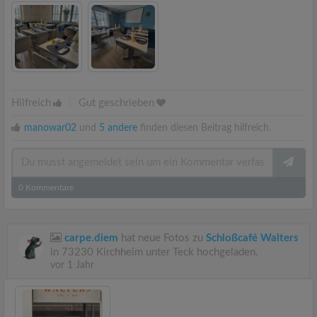
Hilfreich
|
Gut geschrieben
manowar02
und
5 andere
finden diesen Beitrag hilfreich.
0
Kommentare
carpe.diem
hat neue Fotos zu
Schloßcafé Walters
in 73230 Kirchheim unter Teck hochgeladen.
vor 1 Jahr