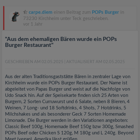
carpe.diem
einen Beitrag zum
POPs Burger
in
73230 Kirchheim unter Teck geschrieben.
vor 1 Jahr
"Aus dem ehemaligen Bären wurde ein POPs
Burger Restaurant"
GESCHRIEBEN AM 02.05.2025
| AKTUALISIERT AM 02.05.2025
Aus der alten Traditionsgaststätte Bären in zentraler Lage von
Kirchheim wurde ein POPs Burger Restaurant. Der Name ist
abgeleitet von Papas Burger und weist auf die Nachfolge von
Udo Snack hin. Auf der Speisekarte finden sich 25 Arten von
Burgern, 2 Sorten Curruwurst und 6 Salate, neben 8 Bieren, 4
Weinen, 7 Long- und 18 Softdrinks, 4 Shots, 7 Hotdrinks, 5
Milchshakes und als besonderer Geck 7 Sorten Homemade
Limonade. Die Burger werden in den Variationen angeboten:
Classic Beef 100g, Homemade Beef 150g bzw 300g, Smashed
POPs Beef oder Chicken S 120g, M 180g und L 240g. Beyond
Meet (vegan). Amerika lässt grüßen.