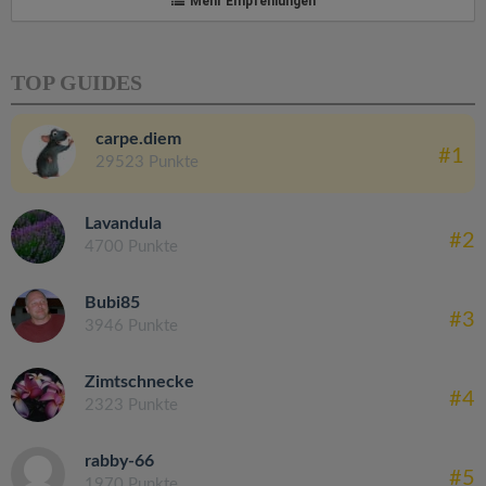
Mehr Empfehlungen
TOP GUIDES
carpe.diem
#1
29523 Punkte
Lavandula
#2
4700 Punkte
Bubi85
#3
3946 Punkte
Zimtschnecke
#4
2323 Punkte
rabby-66
#5
1970 Punkte