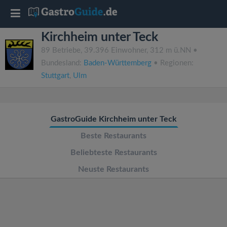
T
Kirchheim unter Teck
o
89 Betriebe, 39.396 Einwohner, 312 m ü.NN •
Bundesland:
Baden-Württemberg
• Regionen:
g
Stuttgart
,
Ulm
g
GastroGuide Kirchheim unter Teck
l
Beste Restaurants
e
Beliebteste Restaurants
Neuste Restaurants
n
a