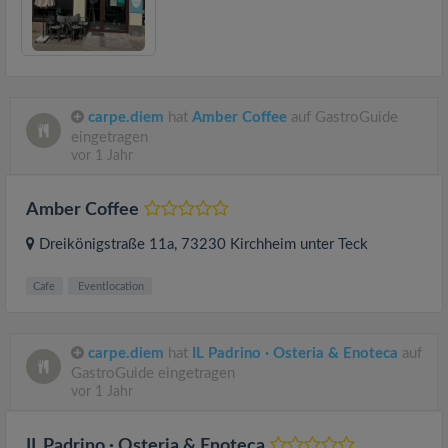
carpe.diem
hat
Amber Coffee
auf GastroGuide
eingetragen
vor 1 Jahr
Amber Coffee
Dreikönigstraße 11a
, 73230
Kirchheim unter Teck
Cafe
Eventlocation
carpe.diem
hat
IL Padrino · Osteria & Enoteca
auf
GastroGuide eingetragen
vor 1 Jahr
IL Padrino · Osteria & Enoteca