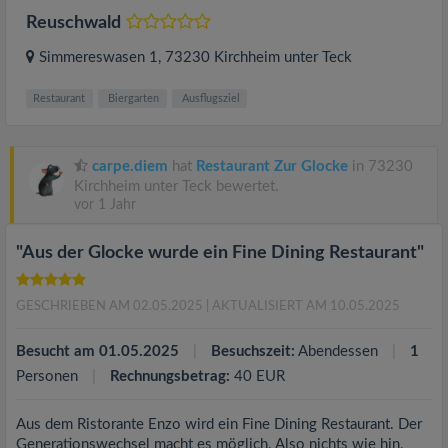
Reuschwald
Simmereswasen 1
, 73230
Kirchheim unter Teck
Restaurant
Biergarten
Ausflugsziel
carpe.diem
hat
Restaurant Zur Glocke
in 73230
Kirchheim unter Teck bewertet.
vor 1 Jahr
"Aus der Glocke wurde ein Fine Dining Restaurant"
GESCHRIEBEN AM 02.05.2025
| AKTUALISIERT AM 10.05.2025
Besucht am 01.05.2025
Besuchszeit:
Abendessen
1
Personen
Rechnungsbetrag:
40 EUR
Aus dem Ristorante Enzo wird ein Fine Dining Restaurant. Der
Generationswechsel macht es möglich. Also nichts wie hin.