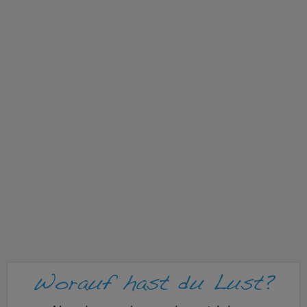
v
i
g
a
t
i
o
n