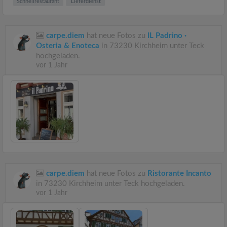
Schnellrestaurant
Lieferdienst
carpe.diem
hat neue Fotos zu
IL Padrino ·
Osteria & Enoteca
in 73230 Kirchheim unter Teck
hochgeladen.
vor 1 Jahr
carpe.diem
hat neue Fotos zu
Ristorante Incanto
in 73230 Kirchheim unter Teck hochgeladen.
vor 1 Jahr