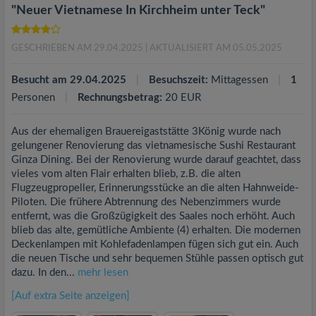
"Neuer Vietnamese In Kirchheim unter Teck"
GESCHRIEBEN AM 29.04.2025
| AKTUALISIERT AM 05.05.2025
Besucht am 29.04.2025
Besuchszeit:
Mittagessen
1
Personen
Rechnungsbetrag:
20 EUR
Aus der ehemaligen Brauereigaststätte 3König wurde nach
gelungener Renovierung das vietnamesische Sushi Restaurant
Ginza Dining. Bei der Renovierung wurde darauf geachtet, dass
vieles vom alten Flair erhalten blieb, z.B. die alten
Flugzeugpropeller, Erinnerungsstücke an die alten Hahnweide-
Piloten. Die frühere Abtrennung des Nebenzimmers wurde
entfernt, was die Großzügigkeit des Saales noch erhöht. Auch
blieb das alte, gemütliche Ambiente (4) erhalten. Die modernen
Deckenlampen mit Kohlefadenlampen fügen sich gut ein. Auch
die neuen Tische und sehr bequemen Stühle passen optisch gut
dazu. In den...
mehr lesen
[Auf extra Seite anzeigen]