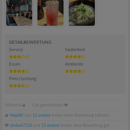
DETAILBEWERTUNG
Service
Sauberkeit
Essen
Ambiente
Preis/Leistung
Hilfreich
|
Gut geschrieben
Maja88
und
12 andere
finden diese Bewertung hilfreich.
simba47533
und
13 andere
finden diese Bewertung gut