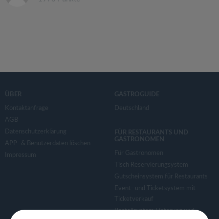
ÜBER
GASTROGUIDE
Kontaktanfrage
Deutschland
AGB
Datenschutzerklärung
FÜR RESTAURANTS UND
GASTRONOMEN
APP- & Benutzerdaten löschen
Für Gastronomen
Impressum
Tisch Reservierungsystem
Gutscheinsystem für Restaurants
Event- und Ticketsystem mit
Ticketverkauf
Bestellsystem Lieferung und