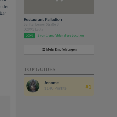
n der
lbar
Restaurant Palladion
Senftenberger Straße 8
02991 Lauta
1 von 1 empfehlen diese Location
100%
Mehr Empfehlungen
TOP GUIDES
Jenome
#1
1140 Punkte