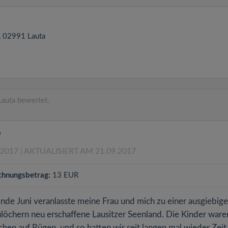
, 02991
Lauta
auta bewertet.
"
.2017
| AKTUALISIERT AM 21.09.2017
chnungsbetrag:
13 EUR
e Juni veranlasste meine Frau und mich zu einer ausgiebig
löchern neu erschaffene Lausitzer Seenland. Die Kinder ware
en auf Rügen, und so hatten wir seit langen mal wieder Zeit