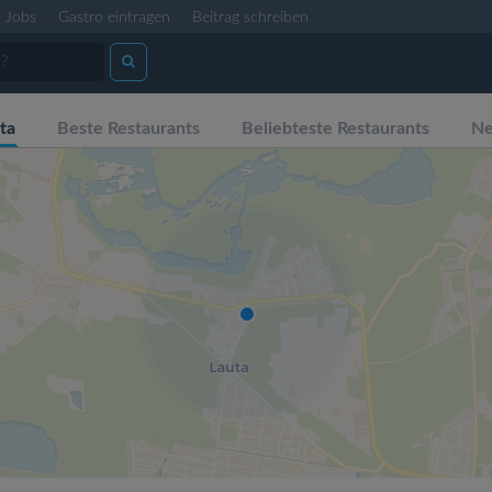
Jobs
Gastro eintragen
Beitrag schreiben
ta
Beste Restaurants
Beliebteste Restaurants
Ne