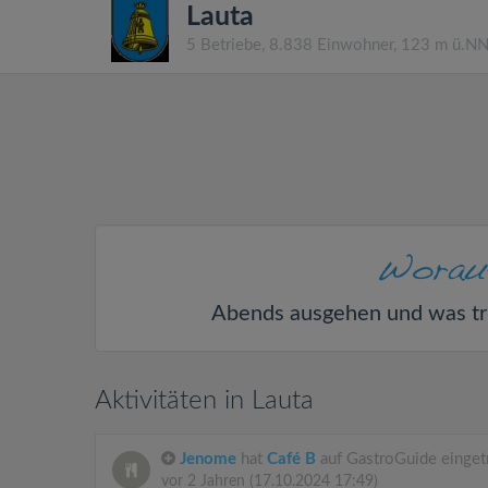
Lauta
5 Betriebe, 8.838 Einwohner, 123 m ü.N
Abends ausgehen und was tr
Aktivitäten in Lauta
Jenome
hat
Café B
auf GastroGuide einget
vor 2 Jahren
(17.10.2024 17:49)