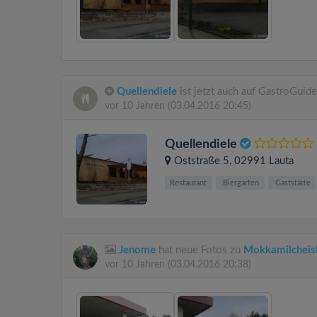
Quellendiele
ist jetzt auch auf GastroGuide
vor 10 Jahren
(03.04.2016 20:45)
Quellendiele
Oststraße 5
, 02991
Lauta
Restaurant
Biergarten
Gaststätte
Jenome
hat neue Fotos zu
Mokkamilcheis
vor 10 Jahren
(03.04.2016 20:38)