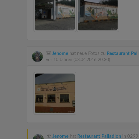
Jenome
hat neue Fotos zu
Restaurant Pal
vor 10 Jahren
(03.04.2016 20:30)
Jenome
hat
Restaurant Palladion
in 02991