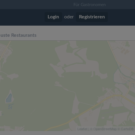
Für Gastronomen
Login
oder
Registrieren
uste Restaurants
Leaflet
| ©
OpenStreetMap
©
CartoDB