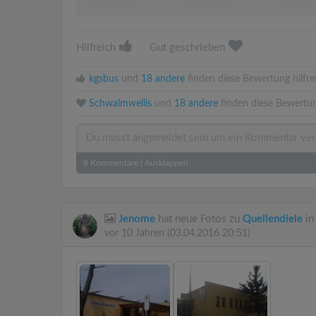
Hilfreich
|
Gut geschrieben
kgsbus
und
18 andere
finden diese Bewertung hilfre
Schwalmwellis
und
18 andere
finden diese Bewertun
8
Kommentare
|
Ausklappen
Jenome
hat neue Fotos zu
Quellendiele
in
vor 10 Jahren
(03.04.2016 20:51)