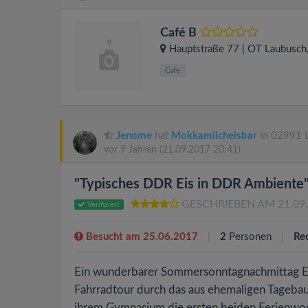
Café B
Hauptstraße 77 | OT Laubusch
Cafe
Jenome
hat
Mokkamilcheisbar
in 02991 L
vor 9 Jahren
(21.09.2017 20:41)
"Typisches DDR Eis in DDR Ambiente
GESCHRIEBEN AM 21.09
Verifiziert
Besucht am 25.06.2017
2
Personen
Re
Ein wunderbarer Sommersonntagnachmittag End
Fahrradtour durch das aus ehemaligen Tagebau
ihrem Gymnasium die ersten beiden Ferienwoch