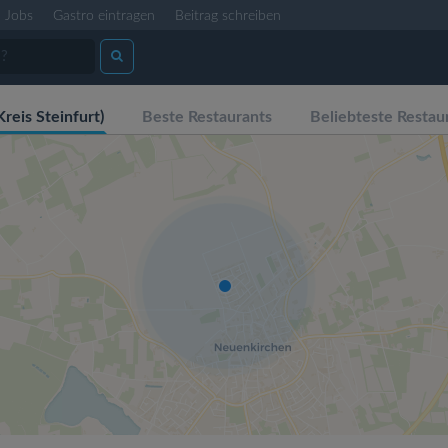
Jobs
Gastro eintragen
Beitrag schreiben
eis Steinfurt)
Beste Restaurants
Beliebteste Restau