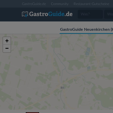
GastroGuide.de
Community
Restaurant-Gutscheine
GastroGuide Neuenkirchen (Kr
+
−