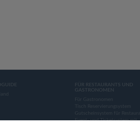
OGUIDE
FÜR RESTAURANTS UND
GASTRONOMEN
land
Für Gastronomen
Tisch Reservierungsystem
Gutscheinsystem für Restaur
Event- und Ticketsystem mit
Ticketverkauf
Bestellsystem Lieferung und