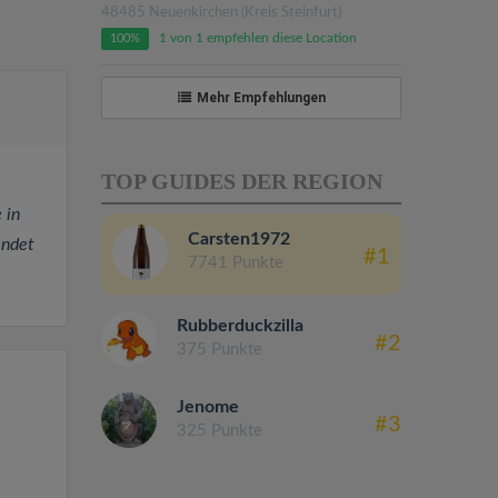
48485 Neuenkirchen (Kreis Steinfurt)
1 von 1 empfehlen diese Location
100%
Mehr Empfehlungen
TOP GUIDES DER REGION
 in
Carsten1972
endet
#1
7741 Punkte
Rubberduckzilla
#2
375 Punkte
Jenome
#3
325 Punkte