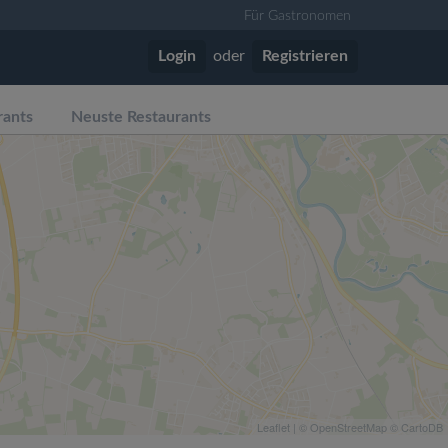
Für Gastronomen
Login
oder
Registrieren
rants
Neuste Restaurants
Leaflet
| ©
OpenStreetMap
©
CartoDB