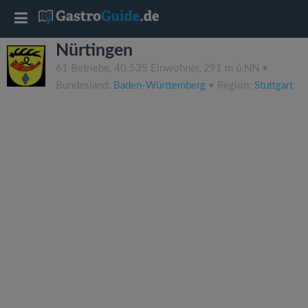
T
Nürtingen
o
61 Betriebe, 40.535 Einwohner, 291 m ü.NN •
Bundesland:
Baden-Württemberg
• Region:
Stuttgart
g
g
l
e
n
a