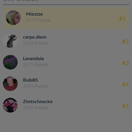
Miezzze
#1
2773 Punkte
carpe.diem
#2
2134 Punkte
Lavandula
#3
2075 Punkte
Bubi85
#4
1495 Punkte
Zimtschnecke
#5
1290 Punkte