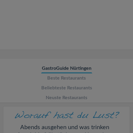
v
i
g
a
t
GastroGuide Nürtingen
Beste Restaurants
i
Beliebteste Restaurants
o
Neuste Restaurants
n
Abends ausgehen und was trinken