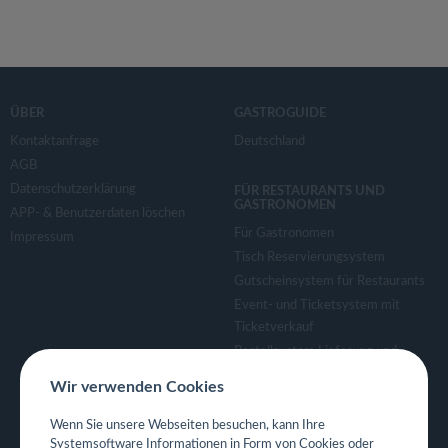
ÜBER
GASTROGUIDE
Kontaktanfrage
Deutschland
AGB
Datenschutzerklärung
FÜR RESTAURANTS UND
GASTRONOMEN
APP- & Benutzerdaten löschen
Für Gastronomen
Impressum
Tisch Reservierungsystem
Gutscheinsystem für Restaurants
Event- und Ticketsystem mit
Ticketverkauf
Bestellsystem Lieferung und
TakeAway
Wir verwenden Cookies
Webseiten für Restaurant
Eigene App für Restaurant
Wenn Sie unsere Webseiten besuchen, kann Ihre
Systemsoftware Informationen in Form von Cookies oder