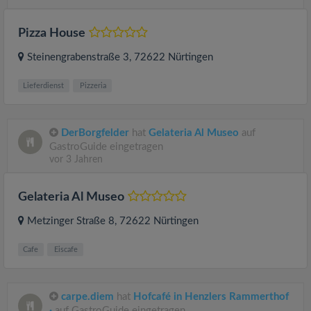
Pizza House
Steinengrabenstraße 3
, 72622
Nürtingen
Lieferdienst
Pizzeria
DerBorgfelder
hat
Gelateria Al Museo
auf
GastroGuide eingetragen
vor 3 Jahren
Gelateria Al Museo
Metzinger Straße 8
, 72622
Nürtingen
Cafe
Eiscafe
carpe.diem
hat
Hofcafé in Henzlers Rammerthof
·
auf GastroGuide eingetragen