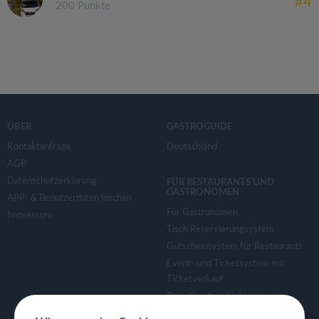
#4
200 Punkte
ÜBER
GASTROGUIDE
Kontaktanfrage
Deutschland
AGB
Datenschutzerklärung
FÜR RESTAURANTS UND
GASTRONOMEN
APP- & Benutzerdaten löschen
Für Gastronomen
Impressum
Tisch Reservierungsystem
Gutscheinsystem für Restaurants
Event- und Ticketsystem mit
Ticketverkauf
Bestellsystem Lieferung und
TakeAway