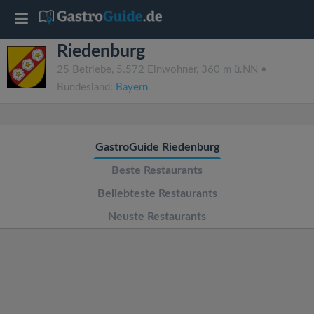
T
Riedenburg
o
25 Betriebe, 5.572 Einwohner, 360 m ü.NN •
Bundesland:
Bayern
g
g
GastroGuide Riedenburg
l
Beste Restaurants
Beliebteste Restaurants
e
Neuste Restaurants
n
a