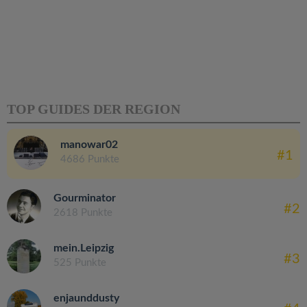
TOP GUIDES DER REGION
manowar02
#1
4686 Punkte
Gourminator
#2
2618 Punkte
mein.Leipzig
#3
525 Punkte
enjaunddusty