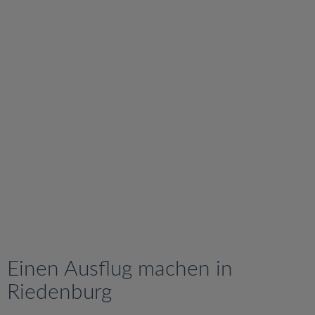
v
i
g
a
t
i
o
n
Einen Ausflug machen in
Riedenburg