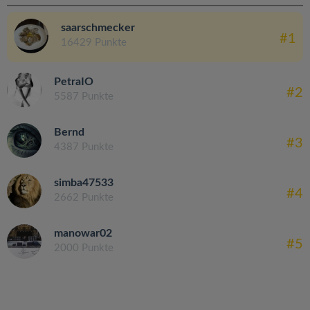
saarschmecker
#1
16429 Punkte
PetraIO
#2
5587 Punkte
Bernd
#3
4387 Punkte
simba47533
#4
2662 Punkte
manowar02
#5
2000 Punkte