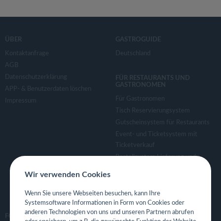
ÜBER
GASTROGUIDE
Kontaktanfrage
Deutschland
AGB
Datenschutzerklärung
FÜR RESTAURANTS UND
GASTRONOMEN
APP- & Benutzerdaten löschen
Für Gastronomen
Impressum
Tisch Reservierungsystem
Gutscheinsystem für Restaurants
Event- und Ticketsystem mit
Ticketverkauf
Bestellsystem Lieferung und
TakeAway
Wir verwenden Cookies
Webseiten für Restaurant
Eigene App für Restaurant
Wenn Sie unsere Webseiten besuchen, kann Ihre
Systemsoftware Informationen in Form von Cookies oder
anderen Technologien von uns und unseren Partnern abrufen
FOLGE UNS