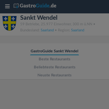
T
Sankt Wendel
o
59 Betriebe, 25.977 Einwohner, 300 m ü.NN •
Bundesland:
Saarland
• Region:
Saarland
g
g
GastroGuide Sankt Wendel
l
Beste Restaurants
Beliebteste Restaurants
e
Neuste Restaurants
n
a