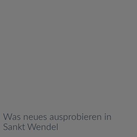
v
i
g
a
t
i
o
n
Was neues ausprobieren in
Sankt Wendel